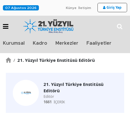
Giriş Yap
07 Ağustos 2026
Künye
İletişim
Stra
Kurumsal
Kadro
Merkezler
Faaliyetler
TV
/
21. Yüzyıl Türkiye Enstitüsü Editörü
21. Yüzyıl Türkiye Enstitüsü
Editörü
Editör
1661
İÇERİK