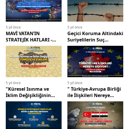
Türkiye’nin
Transatlantik
Güvenliğine Katkıları
5 yıl önce
5 yıl önce
MAVİ VATAN’IN
Geçici Koruma Altindaki
STRATEJİK HATLARI -
Suriyelilerin Suç
‘‘Petrol-Doğal Gaz Boru
İstatistikleri
Hatları ve Demiryolu
Hatları’’
5 yıl önce
5 yıl önce
"Küresel Isınma ve
" Türkiye-Avrupa Birliği
İklim Değişikliğinin
ile İlişkileri Nereye
Türkiye’ye Etkileri”
Gidiyor?"