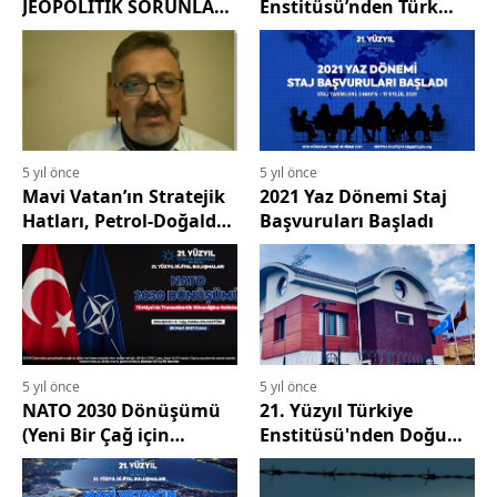
JEOPOLİTİK SORUNLAR
Enstitüsü’nden Türk
VE GÜVENLİK SERTİFİKA
Kamuoyuna Açıklama
PROGRAMI
5 yıl önce
5 yıl önce
Mavi Vatan’ın Stratejik
2021 Yaz Dönemi Staj
Hatları, Petrol-Doğaldaz
Başvuruları Başladı
Boru Hatları ve
Demiryolu Hatları
5 yıl önce
5 yıl önce
NATO 2030 Dönüşümü
21. Yüzyıl Türkiye
(Yeni Bir Çağ için
Enstitüsü'nden Doğu
Birliktelik Raporu)
Türkistan'a Destek
çerçevesinde