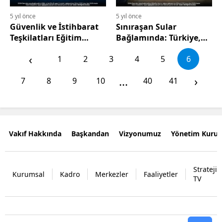
5 yıl önce
5 yıl önce
Güvenlik ve İstihbarat
Sınıraşan Sular
Teşkilatları Eğitim
Bağlamında: Türkiye,
Programı - 20 Mart 2021
Irak ve Suriye İlişkileri
‹
1
2
3
4
5
6
...
›
7
8
9
10
40
41
Vakıf Hakkında
Başkandan
Vizyonumuz
Yönetim Kurul
Strateji
Kurumsal
Kadro
Merkezler
Faaliyetler
TV