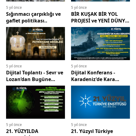
5 yıl önce
5 yıl önce
Sığınmacı çarpıklığı ve
BİR KUŞAK BİR YOL
gaflet politikası..
PROJESİ ve YENİ DÜNYA
DÜZENİNE ETKİLERİ
5 yıl önce
5 yıl önce
Dijital Toplantı - Sevr ve
Dijital Konferans -
Lozan’dan Bugüne
Karadeniz'de Kara
Patrikhane Meselesi
Senaryo Rusya,
Ukrayna-ABD Gerilimi
5 yıl önce
5 yıl önce
21. YÜZYILDA
21. Yüzyıl Türkiye