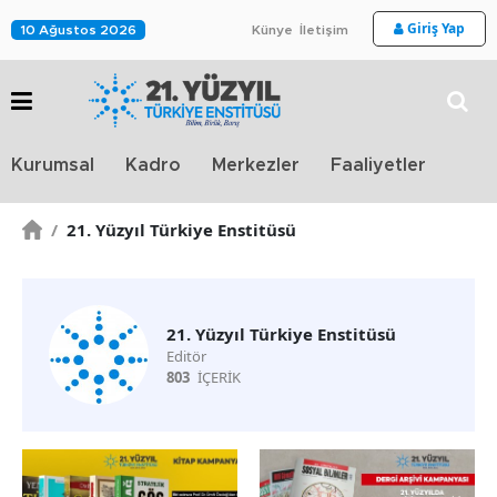
Giriş Yap
10 Ağustos 2026
Künye
İletişim
Stra
Kurumsal
Kadro
Merkezler
Faaliyetler
TV
/
21. Yüzyıl Türkiye Enstitüsü
21. Yüzyıl Türkiye Enstitüsü
Editör
803
İÇERİK