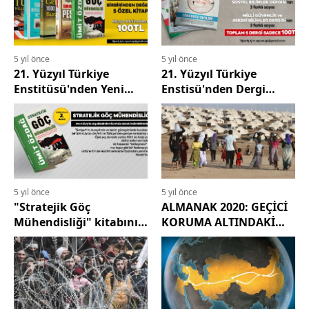
5 yıl önce
5 yıl önce
21. Yüzyıl Türkiye
21. Yüzyıl Türkiye
Enstitüsü'nden Yeni
Enstisü'nden Dergi
Kitap Kampanyası
Arşivi Kampanyası
5 yıl önce
5 yıl önce
"Stratejik Göç
ALMANAK 2020: GEÇİCİ
Mühendisliği" kitabını
KORUMA ALTINDAKİ
şimdi ücretsiz olarak
SURİYELİLER
okuyabilirsiniz