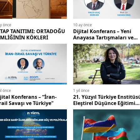
ay önce
10 ay önce
İTAP TANITIMI: ORTADOĞU
Dijital Konferans – Yeni
İMLİĞİNİN KÖKLERİ
Anayasa Tartışmaları ve
PKK: Milli İrade Üzerindeki
Gölge
ıl önce
1 yıl önce
jital Konferans – “İran-
21. Yüzyıl Türkiye Enstitüs
rail Savaşı ve Türkiye"
Eleştirel Düşünce Eğitimi
Prof. Dr. Esra İlkay İŞLER