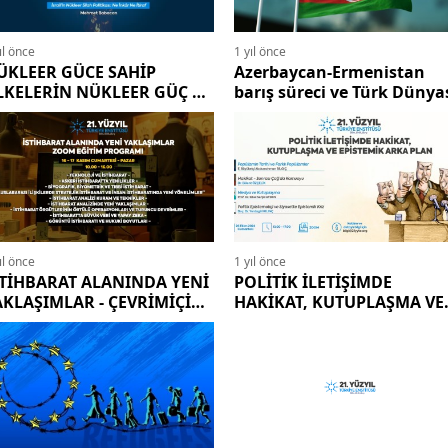
ıl önce
1 yıl önce
ÜKLEER GÜCE SAHİP
Azerbaycan-Ermenistan
LKELERİN NÜKLEER GÜÇ VE
barış süreci ve Türk Dünya
OLİTİKALARI
ıl önce
1 yıl önce
STİHBARAT ALANINDA YENİ
POLİTİK İLETİŞİMDE
AKLAŞIMLAR - ÇEVRİMİÇİ
HAKİKAT, KUTUPLAŞMA VE
ĞİTİM PROGRAMI
EPİSTEMİK ARKA PLANI - 2
Ekim 2024