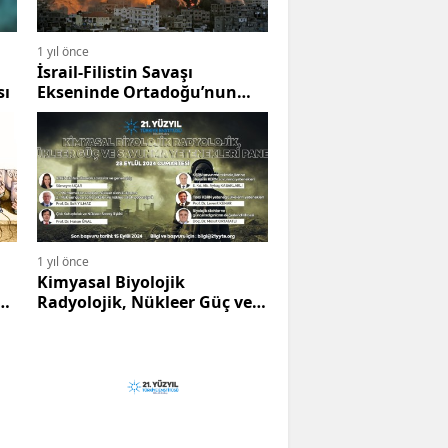
1 yıl önce
İsrail-Filistin Savaşı
sı
Ekseninde Ortadoğu’nun
Geleceği
1 yıl önce
Kimyasal Biyolojik
Radyolojik, Nükleer Güç ve
6
Savunma Yetenekleri Paneli
- 28 Eylül 2024