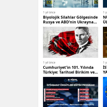
1 yıl önce
1 y
Biyolojik Silahlar Gölgesinde
N
Rusya ve ABD’nin Ukrayna
Ü
Üzerindeki Mücadelesi
P
1 yıl önce
1 y
Cumhuriyet'in 101. Yılında
İ
Türkiye: Tarihsel Birikim ve
Y
Geleceğe Bakış
E