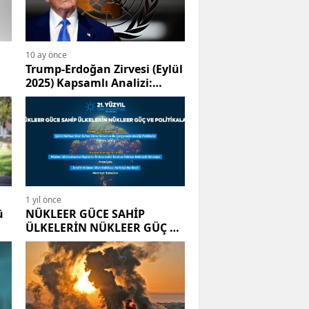
10 ay önce
Trump-Erdoğan Zirvesi (Eylül
2025) Kapsamlı Analizi:
"Meşruiyet" Tartışması,
Diplomasinin Sınırları ve
Stratejik Bedeller
1 yıl önce
ü
NÜKLEER GÜCE SAHİP
ÜLKELERİN NÜKLEER GÜÇ VE
POLİTİKALARI