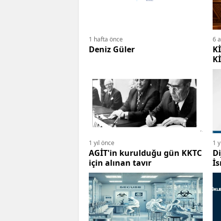
1 hafta önce
6 
Deniz Güler
K
K
1 yıl önce
1 y
AGİT'in kurulduğu gün KKTC
Di
için alınan tavır
İs