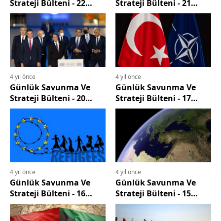
Strateji Bülteni - 22
Strateji Bülteni - 21
Eylül 2021
Eylül 2021
4 yıl önce
4 yıl önce
Günlük Savunma Ve
Günlük Savunma Ve
Strateji Bülteni - 20
Strateji Bülteni - 17
Eylül 2021
Eylül 2021
4 yıl önce
4 yıl önce
Günlük Savunma Ve
Günlük Savunma Ve
Strateji Bülteni - 16
Strateji Bülteni - 15
Eylül 2021
Eylül 2021