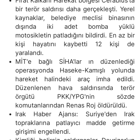
Fırat Kalkanı Harekat bölgesi Cerablus'ta
bir terör saldırısı daha gerçekleşti. Yerel
kaynaklar, belediye meclisi binasının
dışında iki adet bomba yüklü
motosikletin patladığını bildirdi. En az bir
kişi hayatını kaybetti 12 kişi de
yaralandı.
MİT'e bağlı SİHA'lar ın düzenlediği
operasyonda Haseke-Kamışlı yolunda
hareket halindeki araç imha edildi.
Düzenlenen hava saldırısında terör
örgütü PKK/YPG'nin sözde
komutanlarından Renas Roj öldürüldü.
Irak Haber Ajansı: Suriye'den Irak
topraklarına patlayıcı madde getirme
girişimi engellendi.