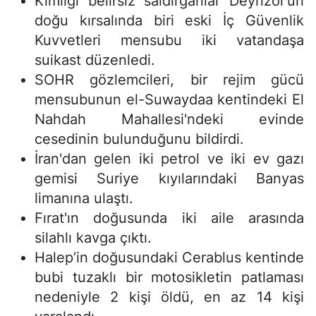
Kimliği belirsiz saldırganlar Deyrizor’un
doğu kırsalında biri eski İç Güvenlik
Kuvvetleri mensubu iki vatandaşa
suikast düzenledi.
SOHR gözlemcileri, bir rejim gücü
mensubunun el-Suwaydaa kentindeki El
Nahdah Mahallesi'ndeki evinde
cesedinin bulunduğunu bildirdi.
İran'dan gelen iki petrol ve iki ev gazı
gemisi Suriye kıyılarındaki Banyas
limanına ulaştı.
Fırat'ın doğusunda iki aile arasında
silahlı kavga çıktı.
Halep’in doğusundaki Cerablus kentinde
bubi tuzaklı bir motosikletin patlaması
nedeniyle 2 kişi öldü, en az 14 kişi