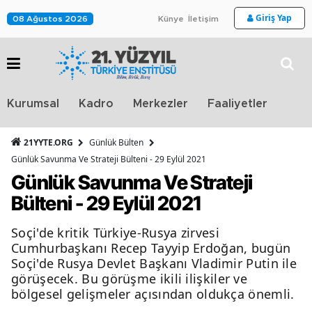
Giriş Yap
08 Ağustos 2026
Künye
İletişim
Stra
Kurumsal
Kadro
Merkezler
Faaliyetler
TV
21YYTE.ORG
Günlük Bülten
Günlük Savunma Ve Strateji Bülteni - 29 Eylül 2021
Günlük Savunma Ve Strateji
Bülteni - 29 Eylül 2021
Soçi'de kritik Türkiye-Rusya zirvesi
Cumhurbaşkanı Recep Tayyip Erdoğan, bugün
Soçi'de Rusya Devlet Başkanı Vladimir Putin ile
görüşecek. Bu görüşme ikili ilişkiler ve
bölgesel gelişmeler açısından oldukça önemli.