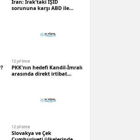
İran: Irak'taki IŞİD
sorununa karşı ABD ile
birlikte çalışabiliriz.
12 yıl önce
r?
PKK'nın hedefi Kandil-İmralı
arasında direkt irtibat
kurulması.
12 yıl önce
Slovakya ve Çek
Cumhuriyeti ülkelerinde