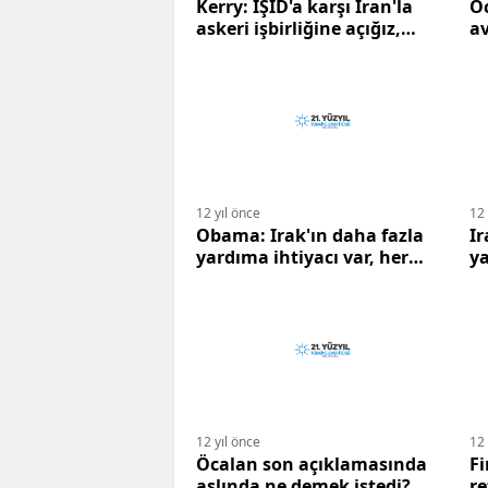
Kerry: IŞİD'a karşı İran'la
Ö
askeri işbirliğine açığız,
a
insansız uçak operasyonu iyi
bir seçenek olabilir.
12 yıl önce
12 
Obama: Irak'ın daha fazla
Ir
yardıma ihtiyacı var, her
ya
türlü seçenek masada.
çe
12 yıl önce
12 
Öcalan son açıklamasında
Fi
aslında ne demek istedi?
r