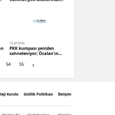
NATO Üssüne karşı.
12 yıl önce
an
PKK kumpası yeniden
sahneleniy​or; Öcalan'ın
kurtarıcı, baş aktör, tek
›
adam rolü parlatılıy​or
54
55
teji Kurulu
Gizlilik Politikası
İletişim