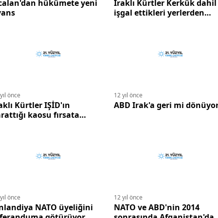
calan'dan hükümete yeni
Iraklı Kürtler Kerkük dahil
vans
işgal ettikleri yerlerden
çekilmeyecekler.
yıl önce
12 yıl önce
aklı Kürtler IŞİD'ın
ABD Irak'a geri mi dönüyo
rattığı kaosu fırsata
viriyor.
yıl önce
12 yıl önce
nlandiya NATO üyeliğini
NATO ve ABD'nin 2014
eferanduma götürüyor.
sonrasında Afganistan'da