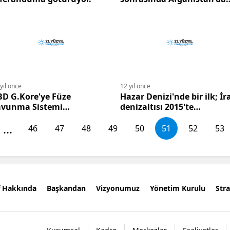
bırakacağı asker sayısı
netleşiyor.
yıl önce
12 yıl önce
BD G.Kore'ye Füze
Hazar Denizi'nde bir ilk; İr
avunma Sistemi
denizaltısı 2015'te
nuşlandırıyor.
operasyonel olacak.
...
46
47
48
49
50
51
52
53
f Hakkında
Başkandan
Vizyonumuz
Yönetim Kurulu
Stra