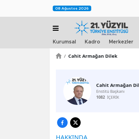
08 Ağustos 2026
Kurumsal
Kadro
Merkezler
/
Cahit Armağan Dilek
Cahit Armağan Di
Enstitü Başkanı
1082
İÇERİK
HAKKINDA