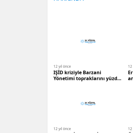
12 yıl önce
12 
IŞİD kriziyle Barzani
Er
Yönetimi topraklarını yüzde
an
40 oranında büyüttü.
d
12 yıl önce
12 