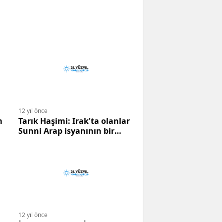
12 yıl önce
m
Tarık Haşimi: Irak'ta olanlar
Sunni Arap isyanının bir
parçasıdır.
12 yıl önce