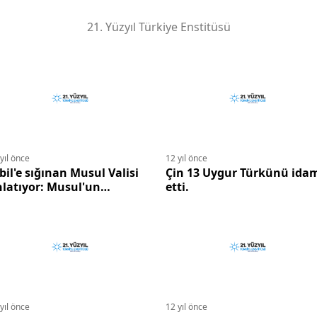
21. Yüzyıl Türkiye Enstitüsü
yıl önce
12 yıl önce
bil'e sığınan Musul Valisi
Çin 13 Uygur Türkünü ida
latıyor: Musul'un
etti.
üşüşündeki gerçekler
yıl önce
12 yıl önce