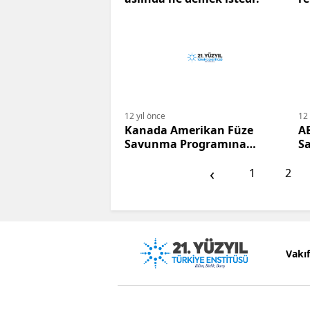
12 yıl önce
12 
Kanada Amerikan Füze
A
Savunma Programına
S
Katılmayı Tartışıyor.
Ko
‹
1
2
Vakı