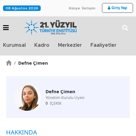
Giriş Yap
08 Ağustos 2026
Künye
İletişim
Stra
Kurumsal
Kadro
Merkezler
Faaliyetler
TV
/
Defne Çimen
Defne Çimen
Yönetim Kurulu Üyesi
0
İÇERİK
HAKKINDA