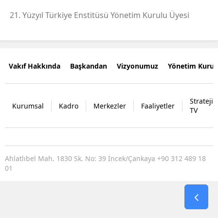
21. Yüzyıl Türkiye Enstitüsü Yönetim Kurulu Üyesi
Vakıf Hakkında
Başkandan
Vizyonumuz
Yönetim Kurul
Strateji
Kurumsal
Kadro
Merkezler
Faaliyetler
TV
Ahlatlıbel Mah. 1830 Sk. No: 39 İncek/Çankaya +90 312 489 18
01