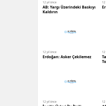
12 yıl önce
12 
AB: Yargı Üzerindeki Baskıyı
Er
Kaldırın
12 yıl önce
12 
Erdoğan: Asker Çekilemez
Ta
T
T
12 yıl önce
12 