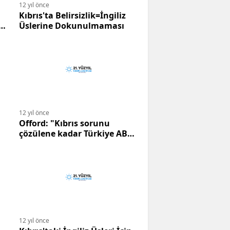
12 yıl önce
Kıbrıs'ta Belirsizlik=İngiliz
Üslerine Dokunulmaması
12 yıl önce
Offord: "Kıbrıs sorunu
çözülene kadar Türkiye AB
üyesi olmayacak"
12 yıl önce