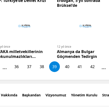
: Türkiye'de Devlet Krizi
Erdoğan, 5 yıl sonrada
Brüksel'de
yıl önce
12 yıl önce
AKA milletvekillerinin
Almanya da Bulgar
kunulmazlıkları...
Göçmenden Tedirgin
...
...
36
37
38
39
40
41
42
f Hakkında
Başkandan
Vizyonumuz
Yönetim Kurulu
Stra