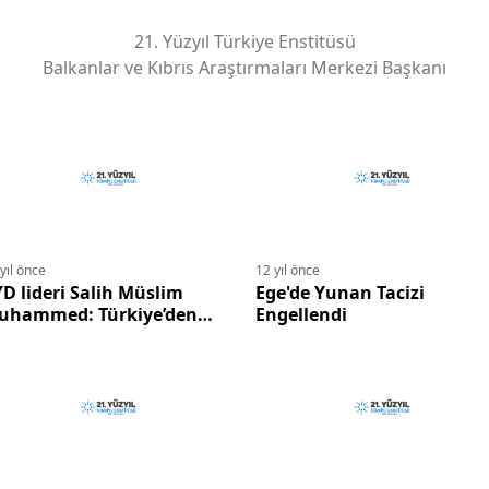
21. Yüzyıl Türkiye Enstitüsü
Balkanlar ve Kıbrıs Araştırmaları Merkezi Başkanı
yıl önce
12 yıl önce
D lideri Salih Müslim
Ege'de Yunan Tacizi
uhammed: Türkiye’den
Engellendi
lah geliyor