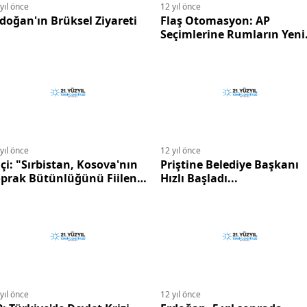
yıl önce
12 yıl önce
doğan'ın Brüksel Ziyareti
Flaş Otomasyon: AP
Seçimlerine Rumların Yeni
Formülü
yıl önce
12 yıl önce
çi: "Sırbistan, Kosova'nın
Priştine Belediye Başkanı
oprak Bütünlüğünü Fiilen
Hızlı Başladı...
anımış Oldu"
yıl önce
12 yıl önce