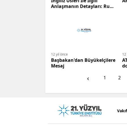
İngiliz Üsleri İle İlgili
AP
Anlaşmanın Detayları: Rum
Dışişleri Bakanlığı Raporu
12 yıl önce
12 
Başbakan'dan Büyükelçilere
AT
Mesaj
do
‹
1
2
Vakı