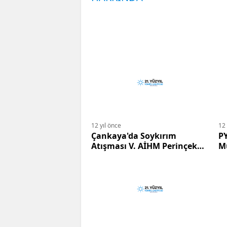
12 yıl önce
12 
Çankaya'da Soykırım
PY
Atışması V. AİHM Perinçek
M
Davası
si