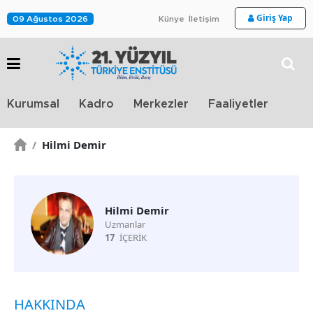
Giriş Yap
09 Ağustos 2026
Künye
İletişim
Stra
Kurumsal
Kadro
Merkezler
Faaliyetler
TV
/
Hilmi Demir
Hilmi Demir
Uzmanlar
17
İÇERİK
HAKKINDA