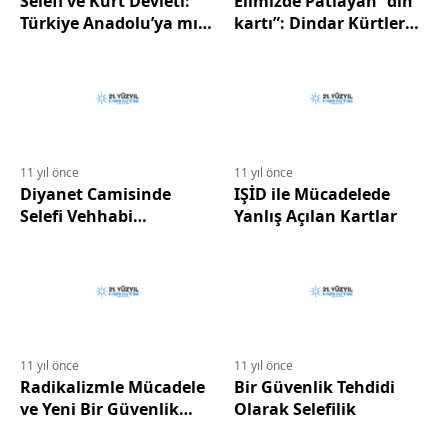
Selefi ve Kürt Devleti:
Elimizde Patlayan “din
Türkiye Anadolu’ya mı
kartı”: Dindar Kürtler
Hapsediliyor?
Neden HDP’ye Oy Verdi?
11 yıl önce
11 yıl önce
Diyanet Camisinde
IŞİD ile Mücadelede
Selefi Vehhabi
Yanlış Açılan Kartlar
Propaganda
11 yıl önce
11 yıl önce
Radikalizmle Mücadele
Bir Güvenlik Tehdidi
ve Yeni Bir Güvenlik
Olarak Selefilik
Paradigması