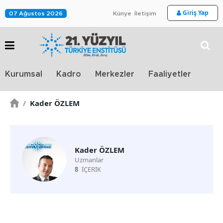
Giriş Yap
07 Ağustos 2026
Künye
İletişim
Stra
Kurumsal
Kadro
Merkezler
Faaliyetler
TV
/
Kader ÖZLEM
Kader ÖZLEM
Uzmanlar
8
İÇERİK