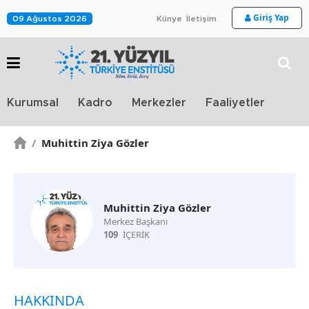
Giriş Yap
09 Ağustos 2026
Künye
İletişim
Stra
Kurumsal
Kadro
Merkezler
Faaliyetler
TV
/
Muhittin Ziya Gözler
Muhittin Ziya Gözler
Merkez Başkanı
109
İÇERİK
HAKKINDA