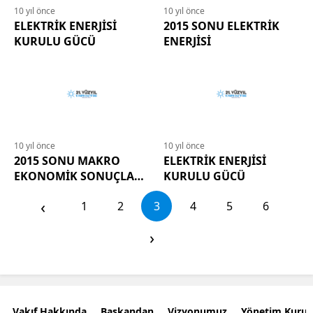
10 yıl önce
10 yıl önce
ELEKTRİK ENERJİSİ
2015 SONU ELEKTRİK
KURULU GÜCÜ
ENERJİSİ
10 yıl önce
10 yıl önce
2015 SONU MAKRO
ELEKTRİK ENERJİSİ
EKONOMİK SONUÇLAR
KURULU GÜCÜ
ve ELEKTRİK ENERJİSİ
‹
1
2
3
4
5
6
›
Vakıf Hakkında
Başkandan
Vizyonumuz
Yönetim Kurul