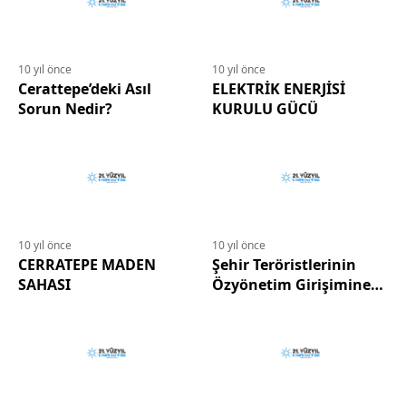
10 yıl önce
10 yıl önce
Cerattepe’deki Asıl
ELEKTRİK ENERJİSİ
Sorun Nedir?
KURULU GÜCÜ
10 yıl önce
10 yıl önce
CERRATEPE MADEN
Şehir Teröristlerinin
SAHASI
Özyönetim Girişimine
Karşı; Sıkıyönetim