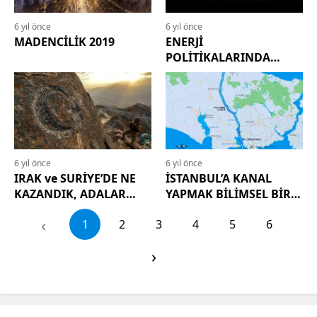
6 yıl önce
6 yıl önce
MADENCİLİK 2019
ENERJİ
POLİTİKALARINDA
HALK UNUTULDU MU?
6 yıl önce
6 yıl önce
IRAK ve SURİYE’DE NE
İSTANBUL’A KANAL
KAZANDIK, ADALAR
YAPMAK BİLİMSEL BİR
DENİZİ’NDE NE
NETİCE MİDİR?
‹
1
2
3
4
5
6
KAYBETTİK, DOĞU
AKDENİZ’DE ve LİBYA’DA
›
NE ALACAĞIZ?