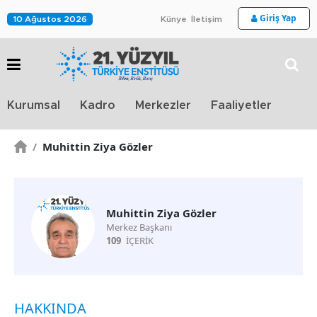
Giriş Yap
10 Ağustos 2026
Künye
İletişim
Stra
Kurumsal
Kadro
Merkezler
Faaliyetler
TV
/
Muhittin Ziya Gözler
Muhittin Ziya Gözler
Merkez Başkanı
109
İÇERİK
HAKKINDA