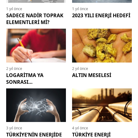
1 yıl önce
1 yıl önce
SADECE NADİR TOPRAK
2023 YILI ENERJİ HEDEFİ
ELEMENTLERİ Mİ?
2 yıl önce
2 yıl önce
LOGARİTMA YA
ALTIN MESELESİ
SONRASI…
3 yıl önce
4 yıl önce
TÜRKİYE’NİN ENERJİDE
TÜRKİYE ENERJİ