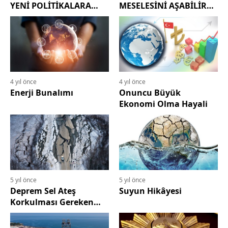
YENİ POLİTİKALARA
MESELESİNİ AŞABİLİR
İHTİYACI VAR MI?
Mİ?
4 yıl önce
4 yıl önce
Enerji Bunalımı
Onuncu Büyük
Ekonomi Olma Hayali
5 yıl önce
5 yıl önce
Deprem Sel Ateş
Suyun Hikâyesi
Korkulması Gereken
Felaketler