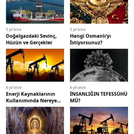
5 yıl önce
5 yıl önce
Doğalgazdaki Sevinç,
Hangi Osmanlı’yı
Hüzün ve Gerçekler
İstiyorsunuz?
6 yıl önce
6 yıl önce
Enerji Kaynaklarının
İNSANLIĞIN TEFESSÜHÜ
Kullanımında Nereye
MÜ?
Gidiliyor