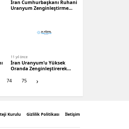
İran Cumhurbaşkanı Ruhani
Uranyum Zenginleştirme
Faaliyetlerine Devam
Edeceğiz.
11 yıl önce
nı
İran Uranyum’u Yüksek
Oranda Zenginleştirerek
Nükleer Yakıta Çevirdi.
›
74
75
teji Kurulu
Gizlilik Politikası
İletişim