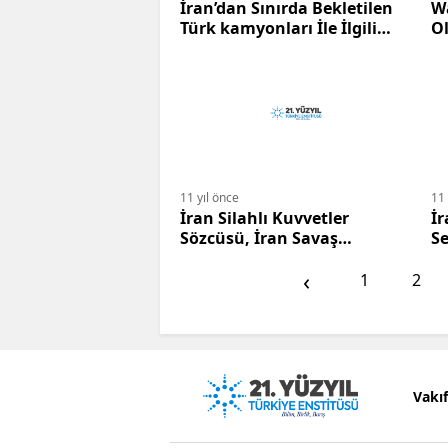
İran’dan Sınırda Bekletilen
Wa
Türk kamyonları İle İlgili
O
Açıklama.
B
M
11 yıl önce
11 
İran Silahlı Kuvvetler
İr
Sözcüsü, İran Savaş
S
Uçaklarının Irak’ı
‹
bombalama Haberini
1
2
Yalanladı
Vakı