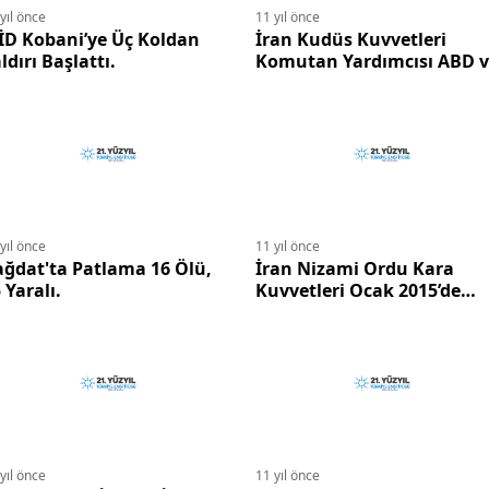
yıl önce
11 yıl önce
İD Kobani’ye Üç Koldan
İran Kudüs Kuvvetleri
ldırı Başlattı.
Komutan Yardımcısı ABD 
İç Düşmanları Tehdit Etti.
yıl önce
11 yıl önce
ğdat'ta Patlama 16 Ölü,
İran Nizami Ordu Kara
 Yaralı.
Kuvvetleri Ocak 2015’de
Tatbikat Yapacak.
yıl önce
11 yıl önce