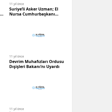
11 yıl önce
Suriye’li Asker Uzman; El
ve
Nursa Cumhurbaşkanı
Erdoğan’ın Suriye’deki Sağ
Kolu.
11 yıl önce
Devrim Muhafızları Ordusu
Dışişleri Bakanı’nı Uyardı
11 yıl önce