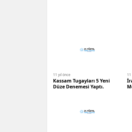
11 yıl önce
11 
Kassam Tugayları 5 Yeni
İr
Düze Denemesi Yaptı.
Me