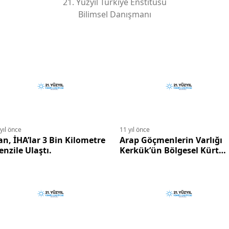
21. Yüzyıl Türkiye Enstitüsü
Bilimsel Danışmanı
yıl önce
11 yıl önce
an, İHA’lar 3 Bin Kilometre
Arap Göçmenlerin Varlığı
nzile Ulaştı.
Kerkük’ün Bölgesel Kürt
Yönetimine Katılmasını
Tehdit Ediyor.