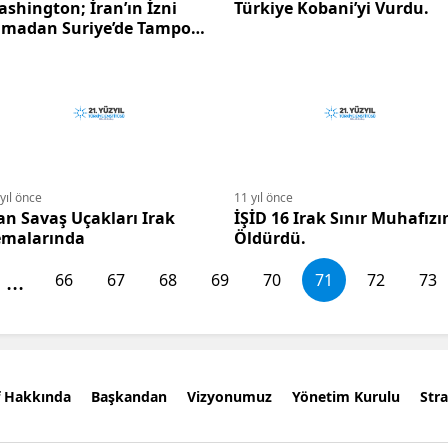
shington; İran’ın İzni
Türkiye Kobani’yi Vurdu.
lmadan Suriye’de Tampon
ölge Oluşturulması
ümkün Değil.
yıl önce
11 yıl önce
an Savaş Uçakları Irak
İŞİD 16 Irak Sınır Muhafızı
emalarında
Öldürdü.
...
66
67
68
69
70
71
72
73
f Hakkında
Başkandan
Vizyonumuz
Yönetim Kurulu
Stra