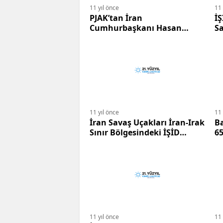
11 yıl önce
11 
PJAK’tan İran
İŞ
Cumhurbaşkanı Hasan
Sa
Ruhani’ye Çağrı.
11 yıl önce
11 
İran Savaş Uçakları İran-Irak
Ba
Sınır Bölgesindeki İŞİD
65
Mevzilerini Bombaladı.
11 yıl önce
11 