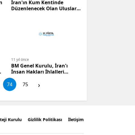
n
İran'ın Kum Kentinde
Düzenlenecek Olan Uluslar
arası Terör Örgütleri ile
Mücadele Kongresi
11 yıl önce
BM Genel Kurulu, İran'ı
ma
İnsan Hakları İhlalleri
nedeniyle kınadı
›
74
75
teji Kurulu
Gizlilik Politikası
İletişim