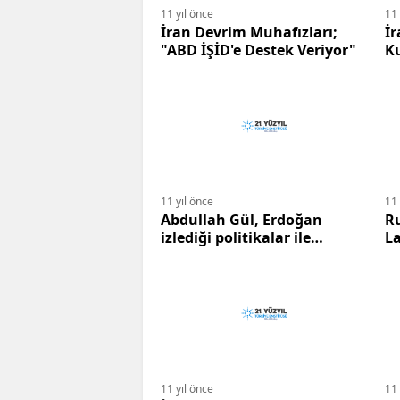
11 yıl önce
11 
İran Devrim Muhafızları;
İ
"ABD İŞİD'e Destek Veriyor"
Ku
Ta
11 yıl önce
11 
Abdullah Gül, Erdoğan
Rus
izlediği politikalar ile
La
Türkiye'yi çökertiyor.
M
ay
m
Vi
11 yıl önce
11 