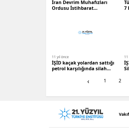
İran Devrim Muhafızları
Tür
Ordusu İstihbarat
7
Başkanlığı'nın, Ruhani
Hükümetini Devirme
Planları
11 yıl önce
11 
İŞİD kaçak yolardan sattığı
İŞ
petrol karşılığında silah
Si
satın alıyor
‹
1
2
Vakı