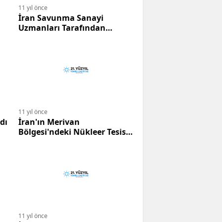
11 yıl önce
İran Savunma Sanayi
Uzmanları Tarafından
Üretilen İnsansız Helikopter
Görücüye Çıktı.
11 yıl önce
dı
İran'ın Merivan
Bölgesi'ndeki Nükleer Tesisi
İddiaları
11 yıl önce