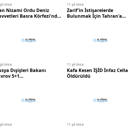
yıl önce
11 yıl önce
ran Nizami Ordu Deniz
Zarif'in İstişarelerde
vvetleri Basra Körfezi'nde
Bulunmak İçin Tahran'a
tbikat İcra Edecek.
dönme Planı Şimdilik İptal
Edildi.
yıl önce
11 yıl önce
ya Dışişleri Bakanı
Kafa Kesen İŞİD İnfaz Cella
vrov 5+1
Öldürüldü
üzakerelerindeki görüş
rılıklarını gidermek
aksadıyla Hafta sonu
yana'ya gidiyor.
yıl önce
11 yıl önce