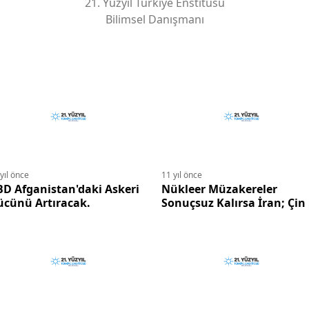
21. Yüzyıl Türkiye Enstitüsü
Bilimsel Danışmanı
yıl önce
11 yıl önce
D Afganistan'daki Askeri
Nükleer Müzakereler
ücünü Artıracak.
Sonuçsuz Kalırsa İran; Çin
Rusya ile ilişkilerini
Artıracak.