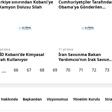
kiye sınırından Kobani'ye
Cumhuriyetçiler Tarafında
 Kamyon Dolusu Silah
Obama'ya Gönderilen
Mektup
yıl önce
11 yıl önce
İD Kobani'de Kimyasal
İran Savunma Bakan
lah Kullanıyor
Yardımcısı’nın Irak Savun
Bakanı ile görüşmesi
...
66
67
68
69
70
71
72
73
f Hakkında
Başkandan
Vizyonumuz
Yönetim Kurulu
Stra