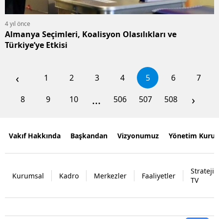
4 yıl önce
Almanya Seçimleri, Koalisyon Olasılıkları ve
Türkiye’ye Etkisi
‹
1
2
3
4
5
6
7
...
›
8
9
10
506
507
508
Vakıf Hakkında
Başkandan
Vizyonumuz
Yönetim Kurul
Strateji
Kurumsal
Kadro
Merkezler
Faaliyetler
TV