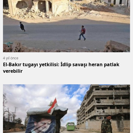
4 yıl önce
El-Bakır tugayı yetkilisi: İdlip savaşı heran patlak
verebilir