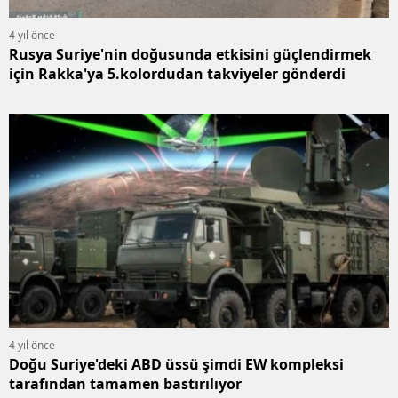
4 yıl önce
Rusya Suriye'nin doğusunda etkisini güçlendirmek
için Rakka'ya 5.kolordudan takviyeler gönderdi
4 yıl önce
Doğu Suriye'deki ABD üssü şimdi EW kompleksi
tarafından tamamen bastırılıyor