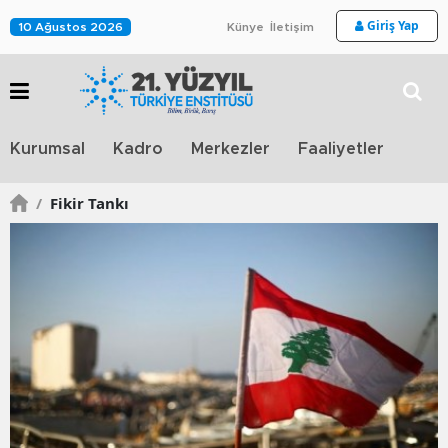
Giriş Yap
10 Ağustos 2026
Künye
İletişim
Stra
Kurumsal
Kadro
Merkezler
Faaliyetler
TV
/
Fikir Tankı