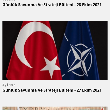
Günlük Savunma Ve Strateji Bülteni - 28 Ekim 2021
4 yıl önce
Günlük Savunma Ve Strateji Bülteni - 27 Ekim 2021