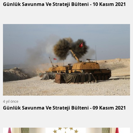
Günlük Savunma Ve Strateji Bülteni - 10 Kasım 2021
4 yıl önce
Günlük Savunma Ve Strateji Bülteni - 09 Kasım 2021