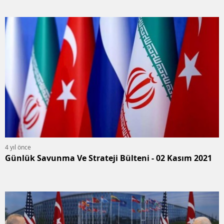
4 yıl önce
Günlük Savunma Ve Strateji Bülteni - 02 Kasım 2021