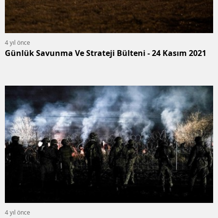
4 yıl önce
Günlük Savunma Ve Strateji Bülteni - 24 Kasım 2021
4 yıl önce