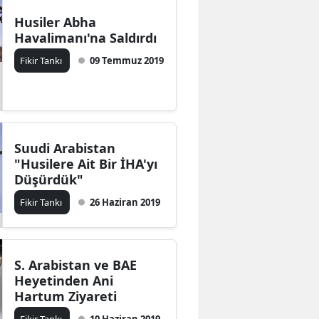
Husiler Abha
Havalimanı'na Saldırdı
Fikir Tankı
09 Temmuz 2019
Suudi Arabistan
"Husilere Ait Bir İHA'yı
Düşürdük"
Fikir Tankı
26 Haziran 2019
S. Arabistan ve BAE
Heyetinden Ani
Hartum Ziyareti