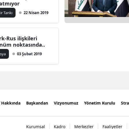
atmıyor
kir Tankı
22 Nisan 2019
rk-Rus ilişkileri
nüm noktasında..
sya
03 Şubat 2019
f Hakkında
Başkandan
Vizyonumuz
Yönetim Kurulu
Stra
Kurumsal
Kadro
Merkezler
Faaliyetler