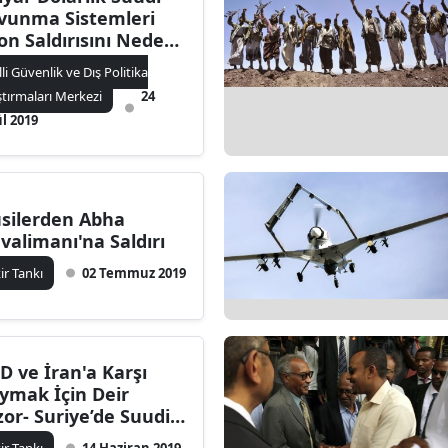
vunma Sistemleri
on Saldırısını Neden
leyemedi ?
lli Güvenlik ve Dış Politika
ştırmaları Merkezi
24
ül 2019
silerden Abha
valimanı'na Saldırı
kir Tankı
02 Temmuz 2019
İD ve İran'a Karşı
ymak İçin Deir
zor- Suriye’de Suudi-
D Toplantısı