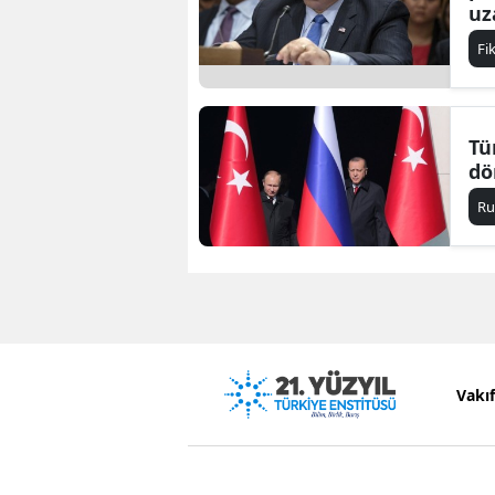
uz
Fi
Tü
dö
Ru
Vakı