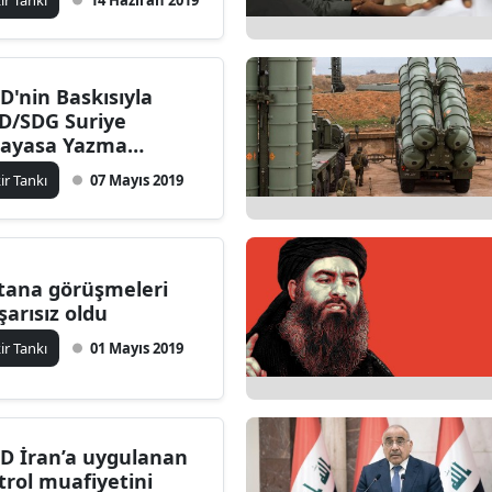
kir Tankı
14 Haziran 2019
D'nin Baskısıyla
D/SDG Suriye
ayasa Yazma
misyonuna Giriyor
kir Tankı
07 Mayıs 2019
tana görüşmeleri
şarısız oldu
kir Tankı
01 Mayıs 2019
D İran’a uygulanan
trol muafiyetini