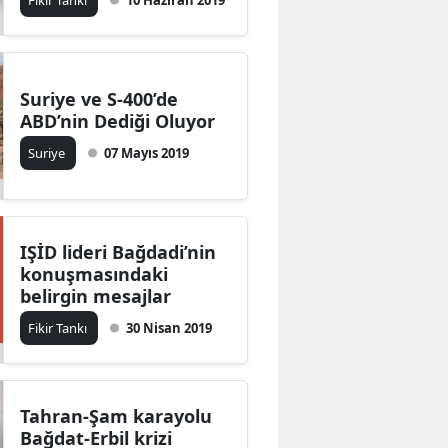
Fikir Tankı
10 Haziran 2019
Suriye ve S-400’de
ABD’nin Dediği Oluyor
Suriye
07 Mayıs 2019
IŞİD lideri Bağdadi’nin
konuşmasındaki
belirgin mesajlar
Fikir Tankı
30 Nisan 2019
Tahran-Şam karayolu
Bağdat-Erbil krizi