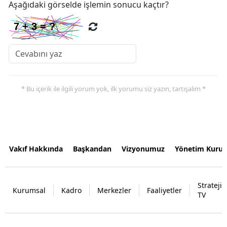
Aşağıdaki görselde işlemin sonucu kaçtır?
* Bu içerik ile ilgili yorum yok, ilk yorumu siz yazın, tartışalım *
Vakıf Hakkında
Başkandan
Vizyonumuz
Yönetim Kurul
Strateji
Kurumsal
Kadro
Merkezler
Faaliyetler
TV