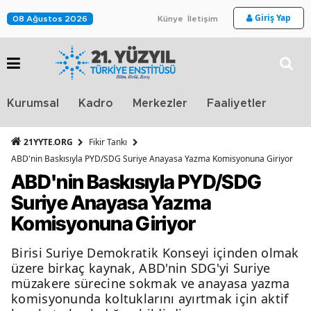
Giriş Yap
08 Ağustos 2026
Künye
İletişim
Stra
Kurumsal
Kadro
Merkezler
Faaliyetler
TV
21YYTE.ORG
Fikir Tankı
ABD'nin Baskısıyla PYD/SDG Suriye Anayasa Yazma Komisyonuna Giriyor
ABD'nin Baskısıyla PYD/SDG
Suriye Anayasa Yazma
Komisyonuna Giriyor
Birisi Suriye Demokratik Konseyi içinden olmak
üzere birkaç kaynak, ABD'nin SDG'yi Suriye
müzakere sürecine sokmak ve anayasa yazma
komisyonunda koltuklarını ayırtmak için aktif