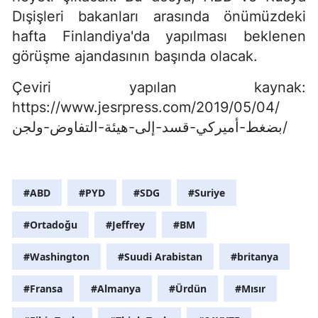
Dışişleri bakanları arasında önümüzdeki
hafta Finlandiya'da yapılması beklenen
görüşme ajandasının başında olacak.
Çeviri yapılan kaynak:
https://www.jesrpress.com/2019/05/04/
بضغط-أميركي-قسد-إلى-هيئة-التفاوض-ولجن/
#ABD
#PYD
#SDG
#Suriye
#Ortadoğu
#Jeffrey
#BM
#Washington
#Suudi Arabistan
#britanya
#Fransa
#Almanya
#Ürdün
#Mısır