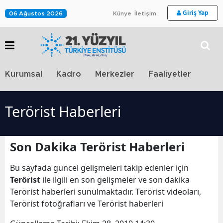
Giriş Yap
06 Ağustos 2026
Künye
İletişim
Stra
Kurumsal
Kadro
Merkezler
Faaliyetler
TV
Terörist Haberleri
Son Dakika Terörist Haberleri
Bu sayfada güncel gelişmeleri takip edenler için
Terörist
ile ilgili en son gelişmeler ve son dakika
Terörist haberleri sunulmaktadır. Terörist videoları,
Terörist fotoğrafları ve Terörist haberleri