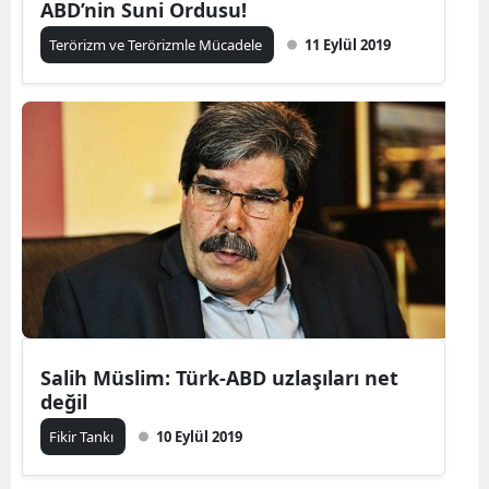
ABD’nin Suni Ordusu!
Terörizm ve Terörizmle Mücadele
11 Eylül 2019
Salih Müslim: Türk-ABD uzlaşıları net
değil
Fikir Tankı
10 Eylül 2019