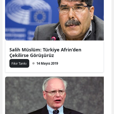
Salih Müslüm: Türkiye Afrin’den
Çekilirse Görüşürüz
Fikir Tankı
14 Mayıs 2019