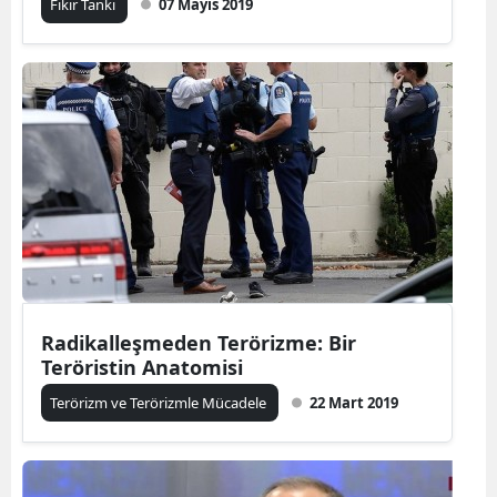
Fikir Tankı
07 Mayıs 2019
Radikalleşmeden Terörizme: Bir
Teröristin Anatomisi
Terörizm ve Terörizmle Mücadele
22 Mart 2019