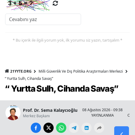
* Bu içerik ile ilgili yorum yok, ilk yorumu siz yazın, tartışalım *
21YYTE.ORG
Milli Güvenlik Ve Dış Politika Araştırmaları Merkezi
“ Yurtta Sulh, Cihanda Savaş”
“ Yurtta Sulh, Cihanda Savaş”
Prof. Dr. Sema Kalaycıoğlu
08 Ağustos 2026 - 09:38
YAYINLANMA
OKU
Merkez Başkanı