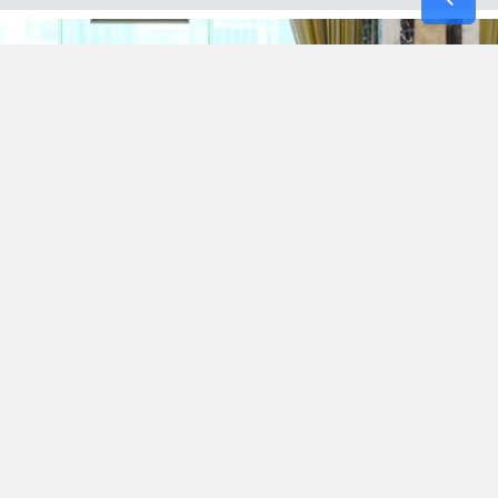
Dün 21. Yüzyıl Türkiye Enstitüsü sitesinde çağın
modası, adı ve iddiası büyük ama içi kof Stratejik
Ortaklık anlaşmalarını kaleme almışken yeni bir
gelişmeyle karşılaştık. Pakistan, Suudi Arabistan