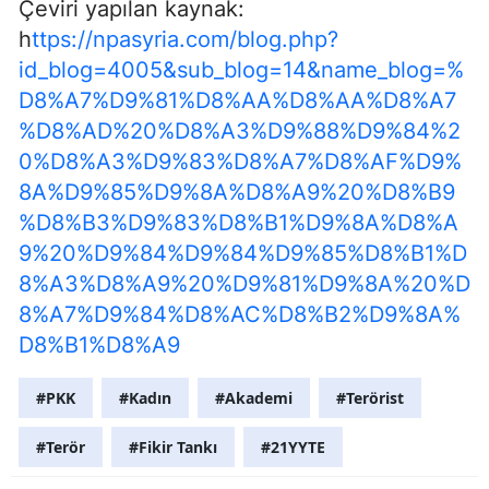
Çeviri yapılan kaynak:
h
ttps://npasyria.com/blog.php?
id_blog=4005&sub_blog=14&name_blog=%
D8%A7%D9%81%D8%AA%D8%AA%D8%A7
%D8%AD%20%D8%A3%D9%88%D9%84%2
0%D8%A3%D9%83%D8%A7%D8%AF%D9%
8A%D9%85%D9%8A%D8%A9%20%D8%B9
%D8%B3%D9%83%D8%B1%D9%8A%D8%A
9%20%D9%84%D9%84%D9%85%D8%B1%D
8%A3%D8%A9%20%D9%81%D9%8A%20%D
8%A7%D9%84%D8%AC%D8%B2%D9%8A%
D8%B1%D8%A9
#PKK
#Kadın
#Akademi
#Terörist
#Terör
#Fikir Tankı
#21YYTE