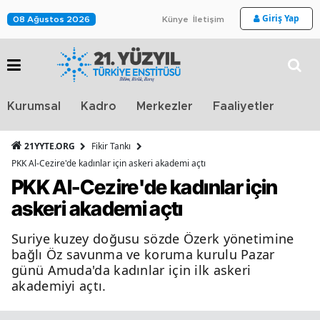
Giriş Yap
08 Ağustos 2026
Künye
İletişim
Stra
Kurumsal
Kadro
Merkezler
Faaliyetler
TV
21YYTE.ORG
Fikir Tankı
PKK Al-Cezire'de kadınlar için askeri akademi açtı
PKK Al-Cezire'de kadınlar için
askeri akademi açtı
Suriye kuzey doğusu sözde Özerk yönetimine
bağlı Öz savunma ve koruma kurulu Pazar
günü Amuda'da kadınlar için ilk askeri
akademiyi açtı.