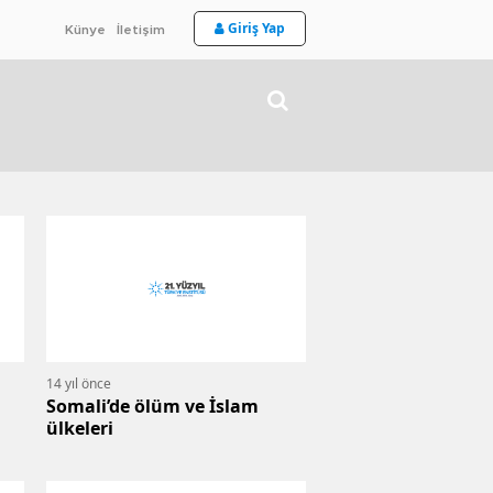
Giriş Yap
Künye
İletişim
14 yıl önce
Somali’de ölüm ve İslam
ülkeleri