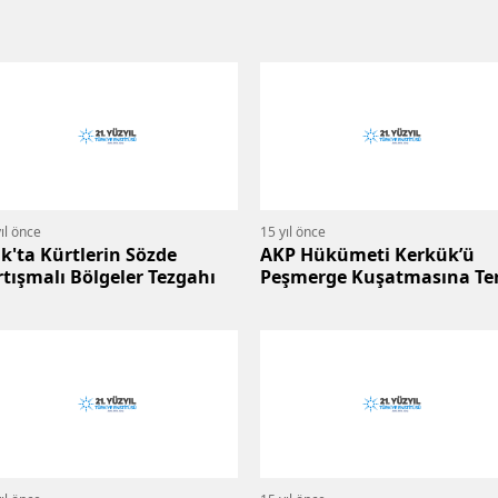
ıl önce
15 yıl önce
ak'ta Kürtlerin Sözde
AKP Hükümeti Kerkük’ü
rtışmalı Bölgeler Tezgahı
Peşmerge Kuşatmasına Te
Etti