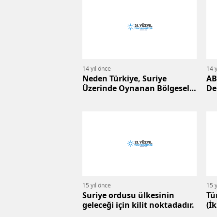
14 yıl önce
14 y
Neden Türkiye, Suriye
AB
Üzerinde Oynanan Bölgesel
De
Güç Oyununun Kilit
Ülkesidir?
15 yıl önce
15 y
Suriye ordusu ülkesinin
Tü
geleceği için kilit noktadadır.
(İk