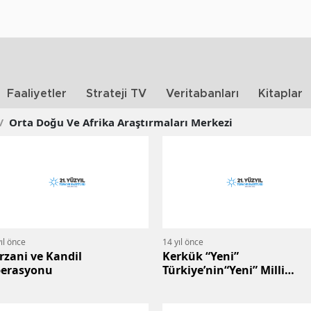
Faaliyetler
Strateji TV
Veritabanları
Kitaplar
/
Orta Doğu Ve Afrika Araştırmaları Merkezi
ıl önce
14 yıl önce
rzani ve Kandil
Kerkük “Yeni”
erasyonu
Türkiye’nin“Yeni” Milli
Menfaatlerinin Neresinde?