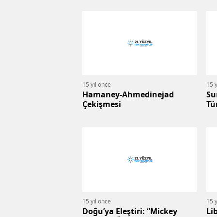
15 yıl önce
15 y
Hamaney-Ahmedinejad
Su
Çekişmesi
Tü
15 yıl önce
15 y
Doğu’ya Eleştiri: “Mickey
Li