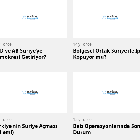
ıl önce
14 yıl önce
D ve AB Suriye’ye
Bölgesel Ortak Suriye ile İp
mokrasi Getiriyor?!
Kopuyor mu?
ıl önce
15 yıl önce
rkiye’nin Suriye Açmazı
Batı Operasyonlarında So
ilemi)
Durum