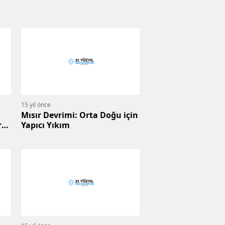
15 yıl önce
Mısır Devrimi: Orta Doğu için
rk
Yapıcı Yıkım