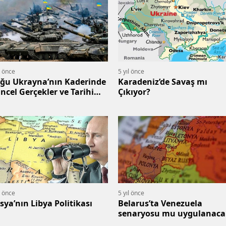
l önce
5 yıl önce
ğu Ukrayna’nın Kaderinde
Karadeniz’de Savaş mı
ncel Gerçekler ve Tarihi
Çıkıyor?
dialar
l önce
5 yıl önce
sya’nın Libya Politikası
Belarus’ta Venezuela
senaryosu mu uygulanaca