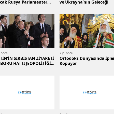
cak Rusya Parlamenter
ve Ukrayna’nın Geleceği
mhuriyet Olmayacak
l önce
7 yıl önce
TİN’İN SIRBİSTAN ZİYARETİ
Ortodoks Dünyasında İple
 BORU HATTI JEOPOLİTİĞİ
Kopuyor
RSİ