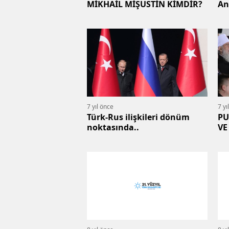
MİKHAİL MİŞUSTİN KİMDİR?
An
Cu
7 yıl önce
7 yı
Türk-Rus ilişkileri dönüm
PU
noktasında..
VE
DE