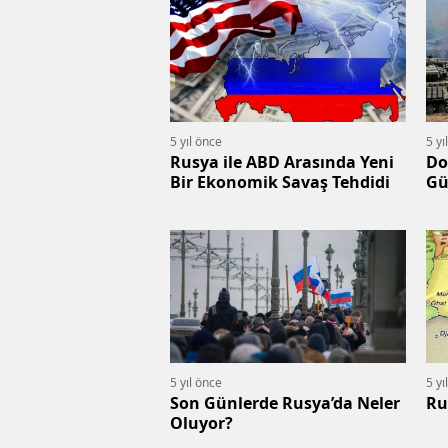
5 yıl önce
5 yı
Rusya ile ABD Arasında Yeni
Do
Bir Ekonomik Savaş Tehdidi
Gü
İd
5 yıl önce
5 yı
Son Günlerde Rusya’da Neler
Ru
Oluyor?