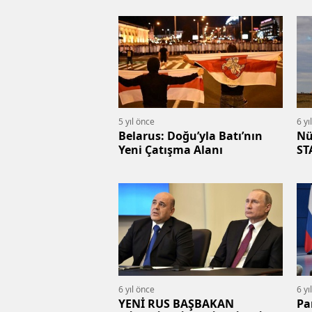
5 yıl önce
6 yı
Belarus: Doğu’yla Batı’nın
Nü
Yeni Çatışma Alanı
ST
6 yıl önce
6 yı
YENİ RUS BAŞBAKAN
Pa