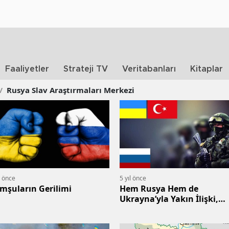
Faaliyetler
Strateji TV
Veritabanları
Kitaplar
/
Rusya Slav Araştırmaları Merkezi
l önce
5 yıl önce
mşuların Gerilimi
Hem Rusya Hem de
Ukrayna’yla Yakın İlişki,
Mümkün mü?