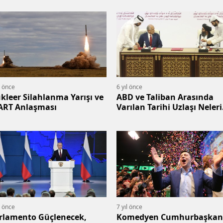
l önce
6 yıl önce
kleer Silahlanma Yarışı ve
ABD ve Taliban Arasında
ART Anlaşması
Varılan Tarihi Uzlaşı Neleri
Kapsar?
l önce
7 yıl önce
rlamento Güçlenecek,
Komedyen Cumhurbaşkan