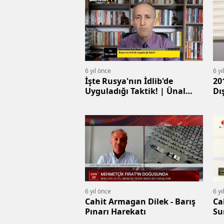
6 yıl önce
6 yı
İşte Rusya'nın İdlib'de
20
Uyguladığı Taktik! | Ünal
Dı
Atabay
Gü
6 yıl önce
6 yı
Cahit Armagan Dilek - Barış
Ca
Pınarı Harekatı
Su
De