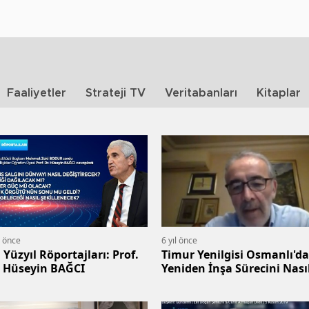
Faaliyetler
Strateji TV
Veritabanları
Kitaplar
l önce
6 yıl önce
. Yüzyıl Röportajları: Prof.
Timur Yenilgisi Osmanlı'da
. Hüseyin BAĞCI
Yeniden İnşa Sürecini Nası
Şekillendirdi - Ahat ANDİ