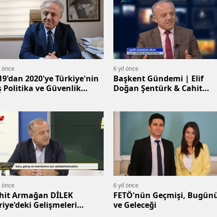
l önce
6 yıl önce
19'dan 2020'ye Türkiye'nin
Başkent Gündemi | Elif
ş Politika ve Güvenlik
Doğan Şentürk & Cahit
ndemi
Armağan Dilek
l önce
6 yıl önce
hit Armağan DİLEK
FETÖ'nün Geçmişi, Bugün
riye'deki Gelişmeleri
ve Geleceği
ğerlendiriyor