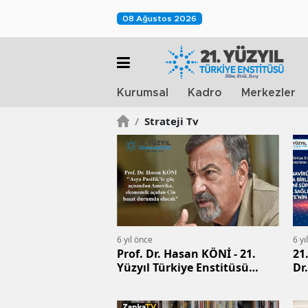
08 Ağustos 2026
Kurumsal
Kadro
Merkezler
/
Strateji Tv
6 yıl önce
6 yı
Prof. Dr. Hasan KÖNİ - 21.
21
Yüzyıl Türkiye Enstitüsü
Dr
Dijital Buluşmaları - Röportaj
Serisi