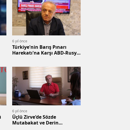
6 yıl önce
Türkiye'nin Barış Pınarı
Harekatı'na Karşı ABD-Rusya
İttifakı
6 yıl önce
ü
Üçlü Zirve'de Sözde
Mutabakat ve Derin
Anlaşmazlık