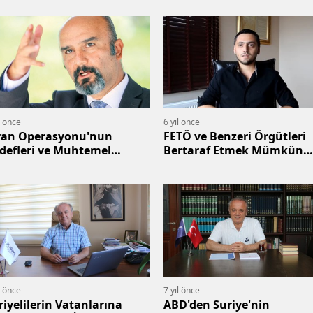
l önce
6 yıl önce
ran Operasyonu'nun
FETÖ ve Benzeri Örgütleri
defleri ve Muhtemel
Bertaraf Etmek Mümkün
nuçları
Mü?
l önce
7 yıl önce
riyelilerin Vatanlarına
ABD'den Suriye'nin