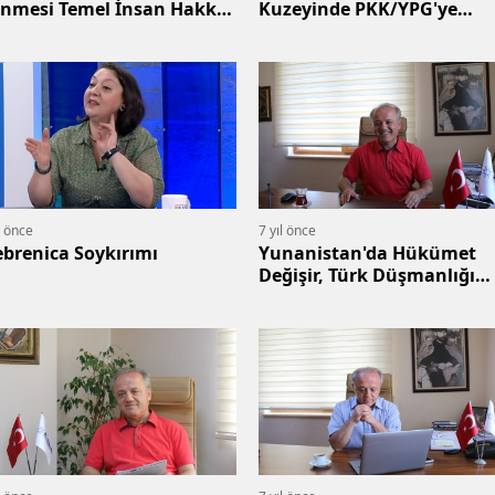
nmesi Temel İnsan Hakkı
Kuzeyinde PKK/YPG'ye
reğidir
Güvenli Bölge
l önce
7 yıl önce
ebrenica Soykırımı
Yunanistan'da Hükümet
Değişir, Türk Düşmanlığı
Değişmez!