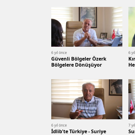
6 yıl önce
6 yı
Güvenli Bölgeler Özerk
Kı
Bölgelere Dönüşüyor
He
So
6 yıl önce
7 yı
İdlib'te Türkiye - Suriye
Su