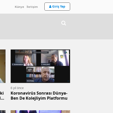
Giriş Yap
Künye
İletişim
6 yıl önce
ki
Koronavirüs Sonrası Dünya-
l
Ben De Kolejliyim Platformu
CAN