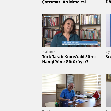
Çatışması An Meselesi
Dö
Ge
7 yıl önce
7 yı
Türk Tarafı Kıbrıs’taki Süreci
Sr
Hangi Yöne Götürüyor?