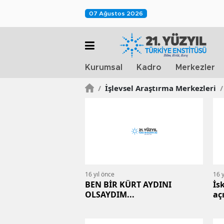
07 Ağustos 2026
Kurumsal
Kadro
Merkezler
/
İşlevsel Araştırma Merkezleri
/
16 yıl önce
16 y
BEN BİR KÜRT AYDINI
İs
OLSAYDIM...
aç
di