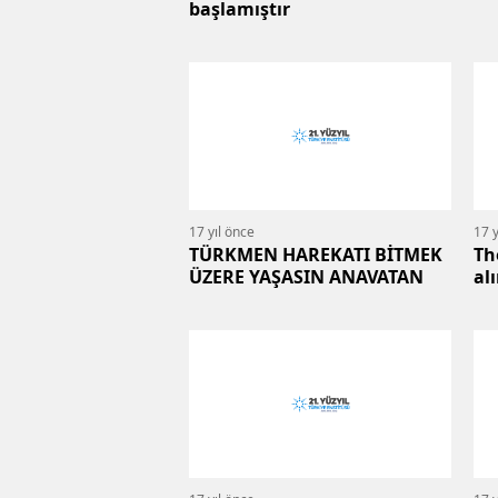
başlamıştır
17 yıl önce
17 y
TÜRKMEN HAREKATI BİTMEK
Th
ÜZERE YAŞASIN ANAVATAN
al
ge