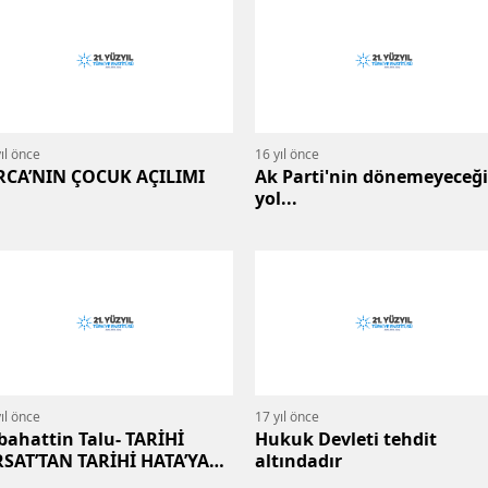
ıl önce
16 yıl önce
RCA’NIN ÇOCUK AÇILIMI
Ak Parti'nin dönemeyeceği
yol...
ıl önce
17 yıl önce
bahattin Talu- TARİHİ
Hukuk Devleti tehdit
RSAT’TAN TARİHİ HATA’YA
altındadır
OĞRU