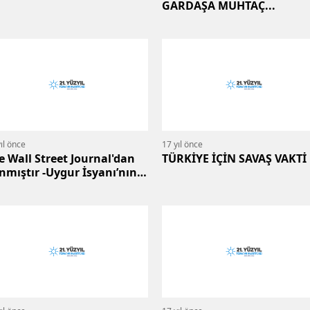
GARDAŞA MUHTAÇ...
ıl önce
17 yıl önce
e Wall Street Journal'dan
TÜRKİYE İÇİN SAVAŞ VAKTİ
ınmıştır -Uygur İsyanı’nın
rçek hikayesi