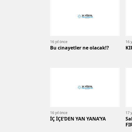
16 yıl önce
16 y
Bu cinayetler ne olacak!?
KI
16 yıl önce
17 y
İÇ İÇE’DEN YAN YANA’YA
Sa
FI
D