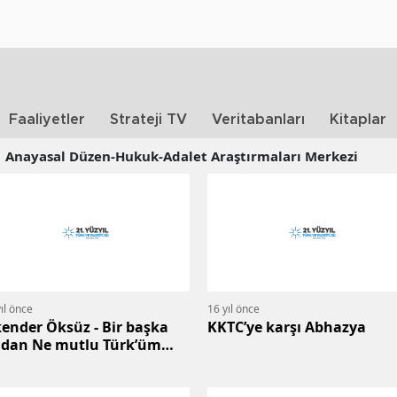
Faaliyetler
Strateji TV
Veritabanları
Kitaplar
Anayasal Düzen-Hukuk-Adalet Araştırmaları Merkezi
ıl önce
16 yıl önce
kender Öksüz - Bir başka
KKTC’ye karşı Abhazya
ıdan Ne mutlu Türk’üm
yene