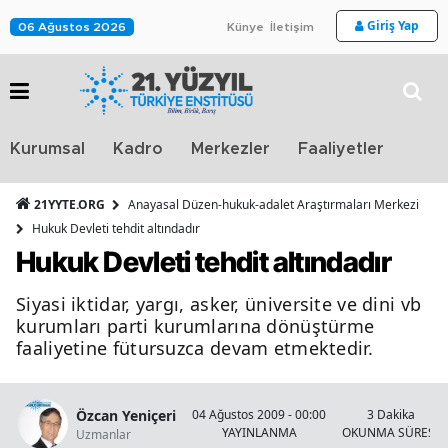
Giriş Yap
06 Ağustos 2026
Künye
İletişim
Stra
Kurumsal
Kadro
Merkezler
Faaliyetler
TV
21YYTE.ORG
Anayasal Düzen-hukuk-adalet Araştırmaları Merkezi
Hukuk Devleti tehdit altındadır
Hukuk Devleti tehdit altındadır
Siyasi iktidar, yargı, asker, üniversite ve dini vb
kurumları parti kurumlarına dönüştürme
faaliyetine fütursuzca devam etmektedir.
Özcan Yeniçeri
04 Ağustos 2009 - 00:00
3 Dakika
YAYINLANMA
OKUNMA SÜRESİ
Uzmanlar