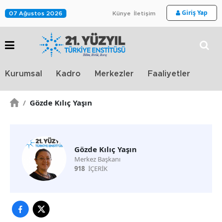
Giriş Yap
07 Ağustos 2026
Künye
İletişim
Stra
Kurumsal
Kadro
Merkezler
Faaliyetler
TV
/
Gözde Kılıç Yaşın
Gözde Kılıç Yaşın
Merkez Başkanı
918
İÇERİK