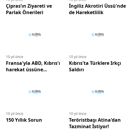
Çipras’ın Ziyareti ve
İngiliz Akrotiri Üssü'nde
Parlak Önerileri
de Hareketlilik
10 yıl önce
10 yıl önce
Fransa'yla ABD, Kıbrıs'ı
Kıbrıs'ta Türklere Irkçı
harekat üssüne
Saldırı
dönüştürüyor
10 yıl önce
10 yıl önce
150 Yıllık Sorun
Teröristbaşı Atina'dan
Tazminat İstiyor!