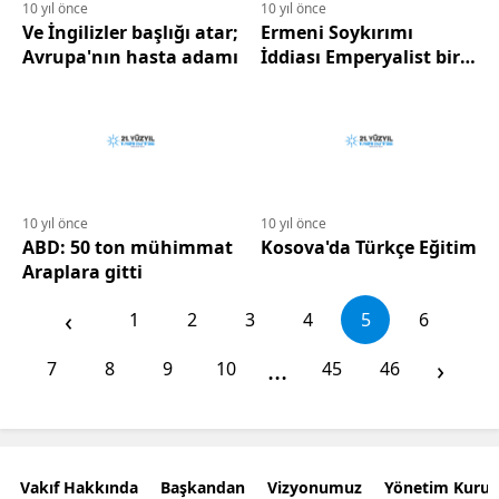
10 yıl önce
10 yıl önce
Ve İngilizler başlığı atar;
Ermeni Soykırımı
Avrupa'nın hasta adamı
İddiası Emperyalist bir
Yalandır!!!
10 yıl önce
10 yıl önce
ABD: 50 ton mühimmat
Kosova'da Türkçe Eğitim
Araplara gitti
‹
1
2
3
4
5
6
...
›
7
8
9
10
45
46
Vakıf Hakkında
Başkandan
Vizyonumuz
Yönetim Kurul