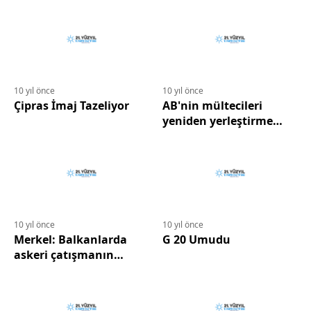
10 yıl önce
10 yıl önce
Çipras İmaj Tazeliyor
AB'nin mültecileri
yeniden yerleştirme
programı resmen
başladı
10 yıl önce
10 yıl önce
Merkel: Balkanlarda
G 20 Umudu
askeri çatışmanın
başlamasını
istemiyorum