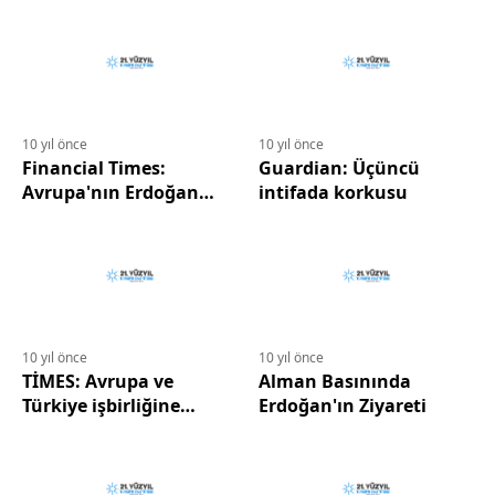
10 yıl önce
10 yıl önce
Financial Times:
Guardian: Üçüncü
Avrupa'nın Erdoğan
intifada korkusu
planı
10 yıl önce
10 yıl önce
TİMES: Avrupa ve
Alman Basınında
Türkiye işbirliğine
Erdoğan'ın Ziyareti
gitmeli