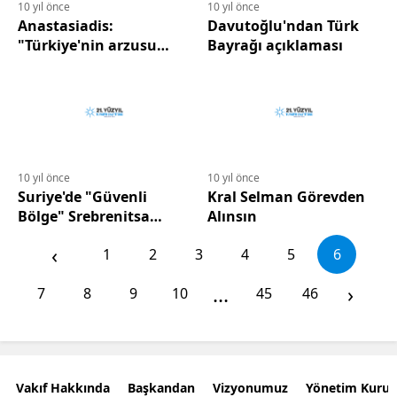
10 yıl önce
10 yıl önce
Anastasiadis:
Davutoğlu'ndan Türk
"Türkiye'nin arzusu
Bayrağı açıklaması
uygulamada test
edilecek"
10 yıl önce
10 yıl önce
Suriye'de "Güvenli
Kral Selman Görevden
Bölge" Srebrenitsa
Alınsın
Yaratır mı?
‹
1
2
3
4
5
6
...
›
7
8
9
10
45
46
Vakıf Hakkında
Başkandan
Vizyonumuz
Yönetim Kurul