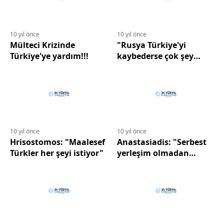
10 yıl önce
10 yıl önce
Mülteci Krizinde
"Rusya Türkiye'yi
Türkiye'ye yardım!!!
kaybederse çok şey
kaybeder."
10 yıl önce
10 yıl önce
Hrisostomos: "Maalesef
Anastasiadis: "Serbest
Türkler her şeyi istiyor"
yerleşim olmadan
çözüm olmaz"