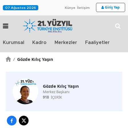
Giriş Yap
07 Ağustos 2026
Künye
İletişim
Stra
Kurumsal
Kadro
Merkezler
Faaliyetler
TV
/
Gözde Kılıç Yaşın
Gözde Kılıç Yaşın
Merkez Başkanı
918
İÇERİK