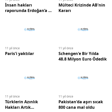
İnsan hakları
Mülteci Krizinde AB'nin
raporunda Erdoğan’a 32
Kararı
atıf
11 yıl önce
11 yıl önce
Paris'i yaktılar
Schengen'e Bir Yılda
48.8 Milyon Euro Ödedik
11 yıl önce
11 yıl önce
Türklerin Azınlık
Pakistan'da aşırı sıcak
Hakları Artık
800 cana mal oldu