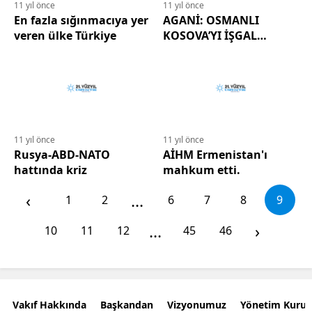
11 yıl önce
11 yıl önce
En fazla sığınmacıya yer
AGANİ: OSMANLI
veren ülke Türkiye
KOSOVA’YI İŞGAL
ETMİŞTİ
11 yıl önce
11 yıl önce
Rusya-ABD-NATO
AİHM Ermenistan'ı
hattında kriz
mahkum etti.
‹
...
1
2
6
7
8
9
...
›
10
11
12
45
46
Vakıf Hakkında
Başkandan
Vizyonumuz
Yönetim Kurul