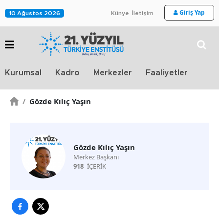
Giriş Yap
10 Ağustos 2026
Künye
İletişim
Stra
Kurumsal
Kadro
Merkezler
Faaliyetler
TV
/
Gözde Kılıç Yaşın
Gözde Kılıç Yaşın
Merkez Başkanı
918
İÇERİK