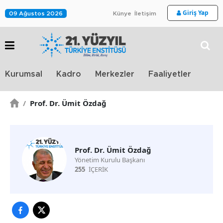
Giriş Yap
09 Ağustos 2026
Künye
İletişim
Stra
Kurumsal
Kadro
Merkezler
Faaliyetler
TV
/
Prof. Dr. Ümit Özdağ
Prof. Dr. Ümit Özdağ
Yönetim Kurulu Başkanı
255
İÇERİK