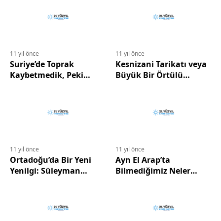
Hocalı
11 yıl önce
11 yıl önce
Suriye’de Toprak
Kesnizani Tarikatı veya
Kaybetmedik, Peki
Büyük Bir Örtülü
Ege’de
Operasyon
11 yıl önce
11 yıl önce
Ortadoğu’da Bir Yeni
Ayn El Arap’ta
Yenilgi: Süleyman
Bilmediğimiz Neler
Şah’tan Geri Çekilme
Oluyor?