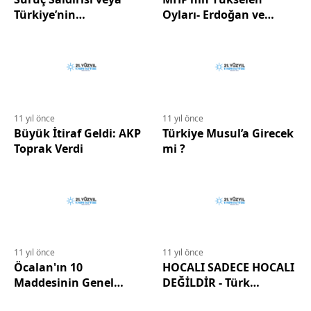
Türkiye’nin
Oyları- Erdoğan ve
Pakistanlaştırılması
Öcalan
11 yıl önce
11 yıl önce
Büyük İtiraf Geldi: AKP
Türkiye Musul’a Girecek
Toprak Verdi
mi ?
11 yıl önce
11 yıl önce
Öcalan'ın 10
HOCALI SADECE HOCALI
Maddesinin Genel
DEĞİLDİR - Türk
Seçimler İle İlgisi
Katliamının Son Durağı