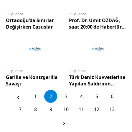
11 yıl önce
11 yıl önce
Ortadoğu’da Sınırlar
Prof. Dr. Ümit ÖZDAĞ,
Değişirken Casuslar
saat 20:00'de Habertürk
TV'de Enine Boyuna
Programı'nda...
11 yıl önce
11 yıl önce
Gerilla ve Kontrgerilla
Türk Deniz Kuvvetlerine
Savaşı
Yapılan Saldırının
Sonucu Ne Olmuştur?
‹
1
2
3
4
5
6
7
8
9
10
11
12
13
›