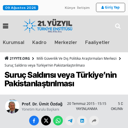
Giriş Yap
09 Ağustos 2026
Künye
İletişim
Stra
Kurumsal
Kadro
Merkezler
Faaliyetler
TV
21YYTE.ORG
Milli Güvenlik Ve Dış Politika Araştırmaları Merkezi
Suruç Saldırısı veya Türkiye’nin Pakistanlaştırılması
Suruç Saldırısı veya Türkiye’nin
Pakistanlaştırılması
Prof. Dr. Ümit Özdağ
20 Temmuz 2015 - 15:15
5 Dak
YAYINLANMA
OKUNMA S
Yönetim Kurulu Başkanı