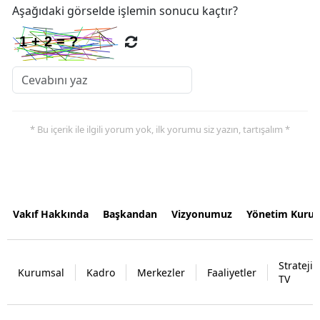
Aşağıdaki görselde işlemin sonucu kaçtır?
* Bu içerik ile ilgili yorum yok, ilk yorumu siz yazın, tartışalım *
Vakıf Hakkında
Başkandan
Vizyonumuz
Yönetim Kurul
Strateji
Kurumsal
Kadro
Merkezler
Faaliyetler
TV