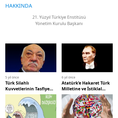
HAKKINDA
21. Yüzyıl Türkiye Enstitüsü
Yönetim Kurulu Başkanı
5 yıl önce
6 yıl önce
Türk Silahlı
Atatürk’e Hakaret Türk
Kuvvetlerinin Tasfiye
Milletine ve İstiklal
Edilmesi Projesi veya
Savaşına Hakarettir
“Prof. Dr. Mümtazer
Türköne’yi Doğru
Okumak”