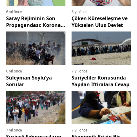
6 yıl önce
6 yıl önce
Saray Rejiminin Son
Çöken Küreselleşme ve
Propagandası: Korona
Yükselen Ulus Devlet
İle Mücadelede Başarı
Efsanesi
6 yıl önce
7 yıl önce
Süleyman Soylu’ya
Suriyeliler Konusunda
Sorular
Yapılan İftiralara Cevap
7 yıl önce
7 yıl önce
Suriyeli Sığınmacıların
Ekonomik Krizin Bir