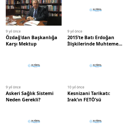
9 yıl önce
9 yıl önce
Özdağ'dan Başkanlığa
2015’te Batı Erdoğan
Karşı Mektup
İlişkilerinde Muhtemel
İki Yol
9 yıl önce
10 yıl önce
Askeri Sağlık Sistemi
Kesnizani Tarikatı:
Neden Gerekli?
Irak’ın FETÖ’sü