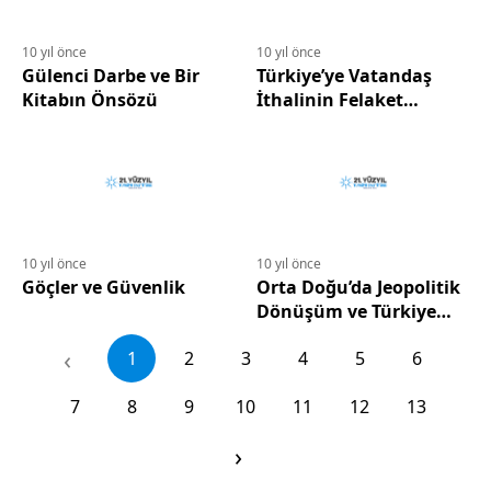
10 yıl önce
10 yıl önce
Gülenci Darbe ve Bir
Türkiye’ye Vatandaş
Kitabın Önsözü
İthalinin Felaket
Niteliğindeki Sonuçları
10 yıl önce
10 yıl önce
Göçler ve Güvenlik
Orta Doğu’da Jeopolitik
Dönüşüm ve Türkiye
İçin Oluşturduğu Tehdit
‹
1
2
3
4
5
6
7
8
9
10
11
12
13
›