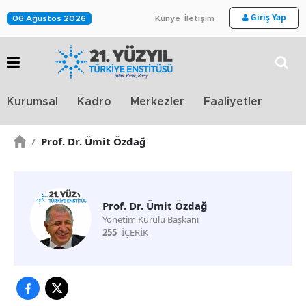
Giriş Yap
06 Ağustos 2026
Künye
İletişim
Stra
Kurumsal
Kadro
Merkezler
Faaliyetler
TV
/
Prof. Dr. Ümit Özdağ
Prof. Dr. Ümit Özdağ
Yönetim Kurulu Başkanı
255
İÇERİK