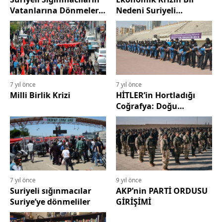
Vatanlarına Dönmeleri
Nedeni Suriyeli
İçin Yapılması
Sığınmacılardır
Gerekenler
7 yıl önce
7 yıl önce
Milli Birlik Krizi
HİTLER’in Hortladığı
Coğrafya: Doğu
Türkistan
7 yıl önce
9 yıl önce
Suriyeli sığınmacılar
AKP’nin PARTİ ORDUSU
Suriye’ye dönmeliler
GİRİŞİMİ