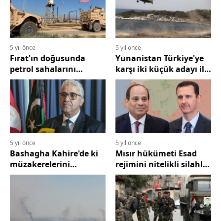
çalışıyor
5 yıl önce
5 yıl önce
Fırat'ın doğusunda
Yunanistan Türkiye'ye
petrol sahalarını
karşı iki küçük adayı ilk
korumak için yeni
defa askeri olarak
askeri oluşum
güçlendiriyor
5 yıl önce
5 yıl önce
Bashagha Kahire'de ki
Mısır hükümeti Esad
müzakerelerini
rejimini nitelikli silahla
sürdürüyor
donatacak