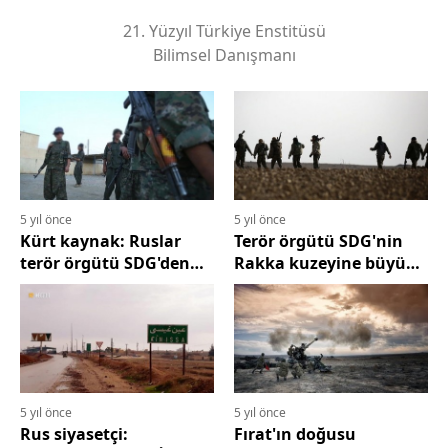
21. Yüzyıl Türkiye Enstitüsü
Bilimsel Danışmanı
5 yıl önce
5 yıl önce
Kürt kaynak: Ruslar
Terör örgütü SDG'nin
terör örgütü SDG'den
Rakka kuzeyine büyük
Ain İssa'nın rejime
takviyeleri
teslim edilmesini istedi
5 yıl önce
5 yıl önce
Rus siyasetçi:
Fırat'ın doğusu