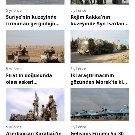
5 yıl önce
5 yıl önce
Suriye'nin kuzeyinde
Rejim Rakka'nın
tırmanan gerginliğn
kuzeyinde Ayn İsa'dan
ardında Rusya'nın
güçlerini çekmeyi
Türkiye'ye mesajları
sürdürüyor
5 yıl önce
5 yıl önce
Fırat'ın doğusunda
İki araştırmacının
olası askeri
gözünden Morek'te ki
tırmandırma ve yeni
Türk üssünün tahliye
Türk-Rus mutabakatları
nedeni
5 yıl önce
5 yıl önce
Azerbaycan Karabağ'ın
Gelişmiş Ermeni Su-30