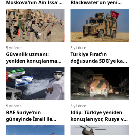
Moskova'nın Ain İssa'da
Blackwater'un yeni
Türk tırmandırmasına
alanı
sessiz kalması karşılıklı
çıkar
5 yıl önce
5 yıl önce
Güvenlik uzmanı:
Türkiye Fırat'ın
yeniden konuşlanma
doğusunda SDG'ye karşı
değil, ABD çekilmesi
operasyon
tamamen olacak
düzenleyecek mi?
5 yıl önce
5 yıl önce
BAE Suriye'nin
İdlip: Türkiye yeniden
güneyinde İsrail ile
konuşlanıyor, Rusya ve
koordineli olarak askeri
rejimi kızdırıyor
bir varlık kurmaya