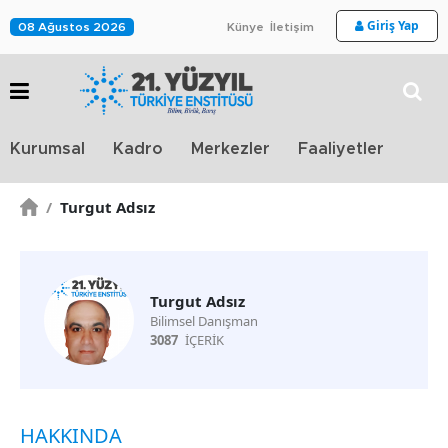
Giriş Yap
08 Ağustos 2026
Künye
İletişim
Stra
Kurumsal
Kadro
Merkezler
Faaliyetler
TV
/
Turgut Adsız
Turgut Adsız
Bilimsel Danışman
3087
İÇERİK
HAKKINDA