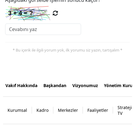
* Bu içerik ile ilgili yorum yok, ilk yorumu siz yazın, tartışalım *
Vakıf Hakkında
Başkandan
Vizyonumuz
Yönetim Kurul
Strateji
Kurumsal
Kadro
Merkezler
Faaliyetler
TV