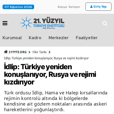
Giriş Yap
07 Ağustos 2026
Künye
İletişim
Stra
Kurumsal
Kadro
Merkezler
Faaliyetler
TV
21YYTE.ORG
Fikir Tankı
İdlip: Türkiye yeniden konuşlanıyor, Rusya ve rejimi kızdırıyor
İdlip: Türkiye yeniden
konuşlanıyor, Rusya ve rejimi
kızdırıyor
Türk ordusu İdlip, Hama ve Halep kırsallarında
rejimin kontrolü altında ki bölgelerde
kendisine ait gözlem noktaları arasında askeri
hareketlerini yoğunlaştırdı.