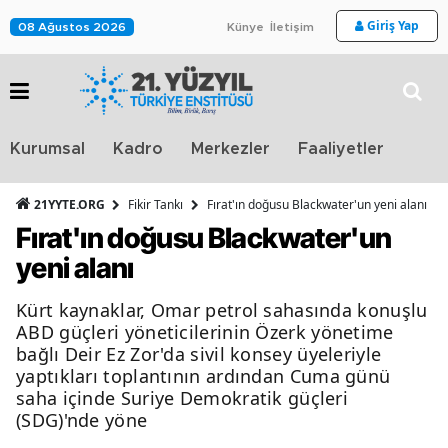
Giriş Yap
08 Ağustos 2026
Künye
İletişim
Stra
Kurumsal
Kadro
Merkezler
Faaliyetler
TV
21YYTE.ORG
Fikir Tankı
Fırat'ın doğusu Blackwater'un yeni alanı
Fırat'ın doğusu Blackwater'un
yeni alanı
Kürt kaynaklar, Omar petrol sahasında konuşlu
ABD güçleri yöneticilerinin Özerk yönetime
bağlı Deir Ez Zor'da sivil konsey üyeleriyle
yaptıkları toplantının ardından Cuma günü
saha içinde Suriye Demokratik güçleri
(SDG)'nde yöne