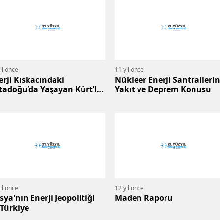
ıl önce
11 yıl önce
erji Kıskacındaki
Nükleer Enerji Santralleri
tadoğu’da Yaşayan Kürt’ler
Yakıt ve Deprem Konusu
mdir?
ıl önce
12 yıl önce
sya'nın Enerji Jeopolitiği
Maden Raporu
 Türkiye