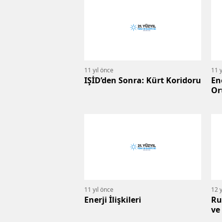
11 yıl önce
11 y
IŞİD’den Sonra: Kürt Koridoru
En
Or
Ki
11 yıl önce
12 y
Enerji İlişkileri
Ru
ve