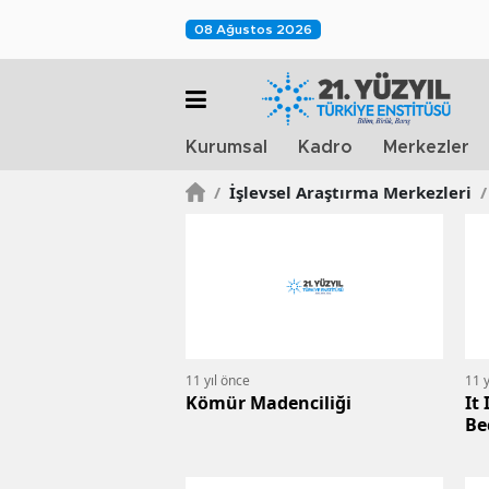
08 Ağustos 2026
Kurumsal
Kadro
Merkezler
/
İşlevsel Araştırma Merkezleri
/
11 yıl önce
11 y
Kömür Madenciliği
It
Be