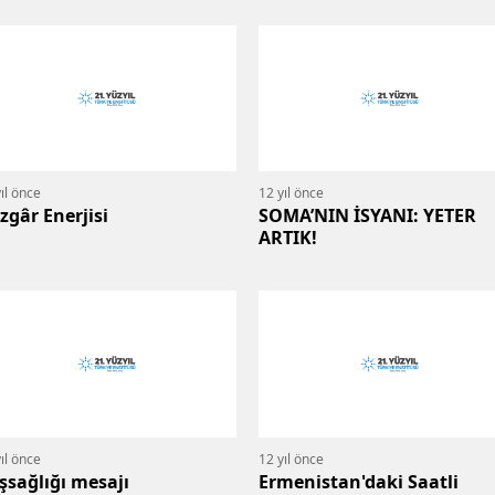
ıl önce
12 yıl önce
zgâr Enerjisi
SOMA’NIN İSYANI: YETER
ARTIK!
ıl önce
12 yıl önce
şsağlığı mesajı
Ermenistan'daki Saatli