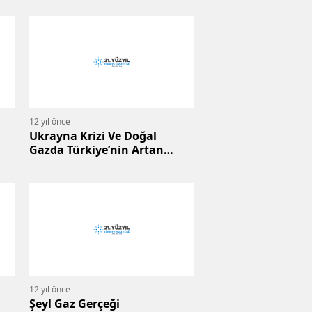
12 yıl önce
Ukrayna Krizi Ve Doğal
Gazda Türkiye’nin Artan
Önemi: “Enerjik”Paradigma
Değişiklikleri
12 yıl önce
Şeyl Gaz Gerçeği