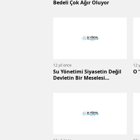
Bedeli Çok Ağır Oluyor
12 yıl önce
12 y
Su Yönetimi Siyasetin Değil
O 
Devletin Bir Meselesi
Olmalıdır