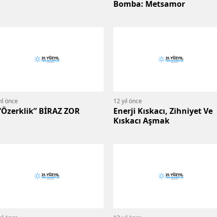
Bomba: Metsamor
ıl önce
12 yıl önce
“Özerklik” BİRAZ ZOR
Enerji Kıskacı, Zihniyet Ve
Kıskacı Aşmak