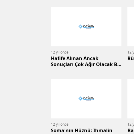
12 yıl önce
12 y
Hafife Alınan Ancak
Rü
Sonuçları Çok Ağır Olacak Bir
Tehlike: Deprem
12 yıl önce
12 y
Soma'nın Hüznü: İhmalin
Ba