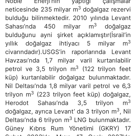
Noble Enerji’nin yaptığı çalışmalar
3
neticesinde 235 milyar m
doğalgaz rezervi
bulduğu bilinmektedir. 2010 yılında Levant
3
Sahası’nda 450 milyar m
doğalgaz
bulduğunu ayni şirket açıklamıştır(İsrail’in
3
yıllık doğalgaz ihtiyacı 5 milyar m
civarındadır).USGS’in raporlarında Levant
Havzası’nda 1,7 milyar varil kurtarılabilir
3
petrol ve 3,5 trilyon m
(122 trilyon feet
küp) kurtarılabilir doğalgaz bulunmaktadır.
Nil Deltası’nda 1,8 milyar varil petrol ve 6,3
3
trilyon m
(223 trilyon feet küp) doğalgaz,
3
Herodot Sahası’nda 3,5 trilyon m
3
doğalgaz, ayrıca Levant’ da 3 trilyon m
, Nil
3
Deltası’nda 6 trilyon m
LNG bulunmaktadır.
Güney Kıbrıs Rum Yönetimi (GKRY) 17