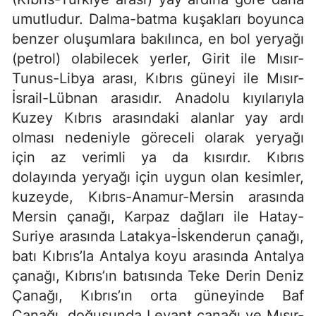
umutludur. Dalma-batma kuşakları boyunca
benzer oluşumlara bakılınca, en bol yeryağı
(petrol) olabilecek yerler, Girit ile Mısır-
Tunus-Libya arası, Kıbrıs güneyi ile Mısır-
İsrail-Lübnan arasıdır. Anadolu kıyılarıyla
Kuzey Kıbrıs arasındaki alanlar yay ardı
olması nedeniyle göreceli olarak yeryağı
için az verimli ya da kısırdır. Kıbrıs
dolayında yeryağı için uygun olan kesimler,
kuzeyde, Kıbrıs-Anamur-Mersin arasında
Mersin çanağı, Karpaz dağları ile Hatay-
Suriye arasında Latakya-İskenderun çanağı,
batı Kıbrıs’la Antalya koyu arasında Antalya
çanağı, Kıbrıs’ın batısında Teke Derin Deniz
Çanağı, Kıbrıs’ın orta güneyinde Baf
Çanağı, doğusunda Levant çanağı ve Mısır-