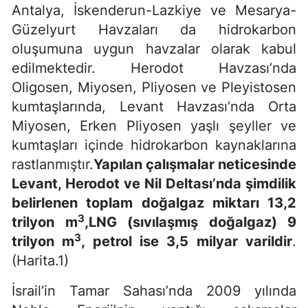
Antalya, İskenderun-Lazkiye ve Mesarya-
Güzelyurt Havzaları da hidrokarbon
oluşumuna uygun havzalar olarak kabul
edilmektedir. Herodot Havzası’nda
Oligosen, Miyosen, Pliyosen ve Pleyistosen
kumtaşlarında, Levant Havzası’nda Orta
Miyosen, Erken Pliyosen yaşlı şeyller ve
kumtaşları içinde hidrokarbon kaynaklarına
rastlanmıştır.
Yapılan çalışmalar neticesinde
Levant, Herodot ve Nil Deltası’nda şimdilik
belirlenen toplam doğalgaz miktarı 13,2
3
trilyon m
,LNG (sıvılaşmış doğalgaz) 9
3
trilyon m
, petrol ise 3,5 milyar varildir
.
(Harita.1)
İsrail’in Tamar Sahası’nda 2009 yılında