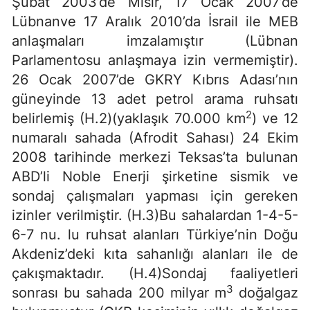
Şubat 2003’de Mısır, 17 Ocak 2007’de
Lübnanve 17 Aralık 2010’da İsrail ile MEB
anlaşmaları imzalamıştır (Lübnan
Parlamentosu anlaşmaya izin vermemiştir).
26 Ocak 2007’de GKRY Kıbrıs Adası’nın
güneyinde 13 adet petrol arama ruhsatı
2
belirlemiş (H.2)(yaklaşık 70.000 km
) ve 12
numaralı sahada (Afrodit Sahası) 24 Ekim
2008 tarihinde merkezi Teksas’ta bulunan
ABD’li Noble Enerji şirketine sismik ve
sondaj çalışmaları yapması için gereken
izinler verilmiştir. (H.3)Bu sahalardan 1-4-5-
6-7 nu. lu ruhsat alanları Türkiye’nin Doğu
Akdeniz’deki kıta sahanlığı alanları ile de
çakışmaktadır. (H.4)Sondaj faaliyetleri
3
sonrası bu sahada 200 milyar m
doğalgaz