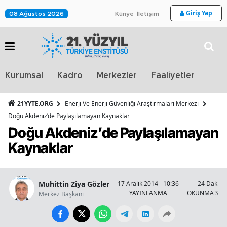
Giriş Yap
08 Ağustos 2026
Künye
İletişim
Stra
Kurumsal
Kadro
Merkezler
Faaliyetler
TV
21YYTE.ORG
Enerji Ve Enerji Güvenliği Araştırmaları Merkezi
Doğu Akdeniz’de Paylaşılamayan Kaynaklar
Doğu Akdeniz’de Paylaşılamayan
Kaynaklar
Muhittin Ziya Gözler
17 Aralık 2014 - 10:36
24 Dakika
YAYINLANMA
OKUNMA SÜR
Merkez Başkanı