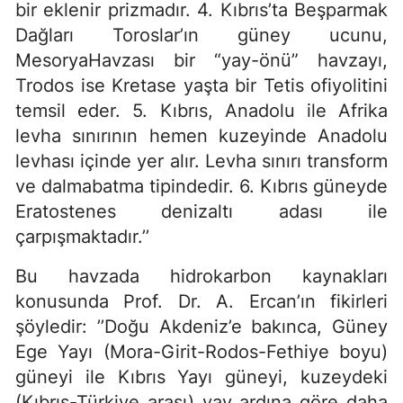
bir eklenir prizmadır. 4. Kıbrıs’ta Beşparmak
Dağları Toroslar’ın güney ucunu,
MesoryaHavzası bir “yay-önü” havzayı,
Trodos ise Kretase yaşta bir Tetis ofiyolitini
temsil eder. 5. Kıbrıs, Anadolu ile Afrika
levha sınırının hemen kuzeyinde Anadolu
levhası içinde yer alır. Levha sınırı transform
ve dalmabatma tipindedir. 6. Kıbrıs güneyde
Eratostenes denizaltı adası ile
çarpışmaktadır.’’
Bu havzada hidrokarbon kaynakları
konusunda Prof. Dr. A. Ercan’ın fikirleri
şöyledir: ’’Doğu Akdeniz’e bakınca, Güney
Ege Yayı (Mora-Girit-Rodos-Fethiye boyu)
güneyi ile Kıbrıs Yayı güneyi, kuzeydeki
(Kıbrıs-Türkiye arası) yay ardına göre daha