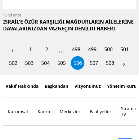
13 yıl önce
İSRAİL'E ÖZÜR KARŞILIĞI MAĞDURLARIN AİLELERİNE
DAVALARINIZDAN VAZGEÇİN DENİLDİ HABERİ
‹
...
1
2
498
499
500
501
›
502
503
504
505
506
507
508
Vakıf Hakkında
Başkandan
Vizyonumuz
Yönetim Kurul
Strateji
Kurumsal
Kadro
Merkezler
Faaliyetler
TV