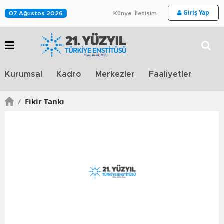
Giriş Yap
07 Ağustos 2026
Künye
İletişim
Stra
Kurumsal
Kadro
Merkezler
Faaliyetler
TV
/
Fikir Tankı