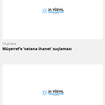
13 yıl önce
Müşerref'e 'vatana ihanet' suçlaması