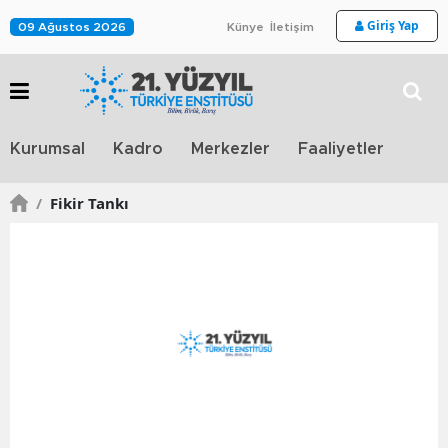
Giriş Yap
09 Ağustos 2026
Künye
İletişim
Stra
Kurumsal
Kadro
Merkezler
Faaliyetler
TV
/
Fikir Tankı