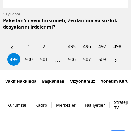
13 yıl önce
Pakistan'ın yeni hükümeti, Zerdari'nin yolsuzluk
dosyalarını irdeler mi?
‹
...
1
2
495
496
497
498
...
›
499
500
501
506
507
508
Vakıf Hakkında
Başkandan
Vizyonumuz
Yönetim Kurul
Strateji
Kurumsal
Kadro
Merkezler
Faaliyetler
TV