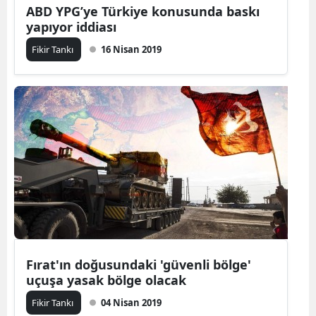
ABD YPG’ye Türkiye konusunda baskı
yapıyor iddiası
Fikir Tankı
16 Nisan 2019
Fırat'ın doğusundaki 'güvenli bölge'
uçuşa yasak bölge olacak
Fikir Tankı
04 Nisan 2019