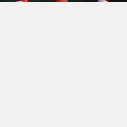
Hürmüz’de kopan
“Efsanevi Öfke(Epic Fury)”
fırtınası,
bölgenin yüksek gerilimli atmosferini terk etmek bilmeyince
Irak’la 3 yıl önce şiddetli imtizaçsızlık nedeniyle mahkemede
biten boşanma bu aybaşında yeni bir anlaşmayla sonuçlandı.
Kuzey Irak petrolü Bağdat’ın şefaatiyle yeniden pompalanmaya
başladı veya başlamak üzere. Ceyhan’da şimdi yeni bir