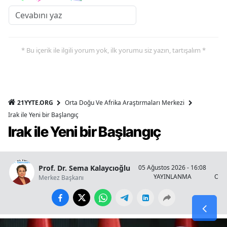
* Bu içerik ile ilgili yorum yok, ilk yorumu siz yazın, tartışalım *
21YYTE.ORG
Orta Doğu Ve Afrika Araştırmaları Merkezi
Irak ile Yeni bir Başlangıç
Irak ile Yeni bir Başlangıç
Prof. Dr. Sema Kalaycıoğlu
05 Ağustos 2026 - 16:08
YAYINLANMA
OKU
Merkez Başkanı