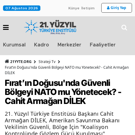
Giriş Yap
07 Ağustos 2026
Künye
İletişim
Stra
Kurumsal
Kadro
Merkezler
Faaliyetler
TV
21YYTE.ORG
Strateji Tv
Fırat’ın Doğusu'nda Güvenli Bölgeyi NATO mu Yönetecek? - Cahit Armağan
DİLEK
Fırat’ın Doğusu'nda Güvenli
Bölgeyi NATO mu Yönetecek? -
Cahit Armağan DİLEK
21. Yüzyıl Türkiye Enstitüsü Başkanı Cahit
Armağan DİLEK, Amerikan Savunma Bakanı
Vekilinin Güvenli, Bölge İçin "Koalisyon
Kontrolünde Gözlem Gücü Kurulması"