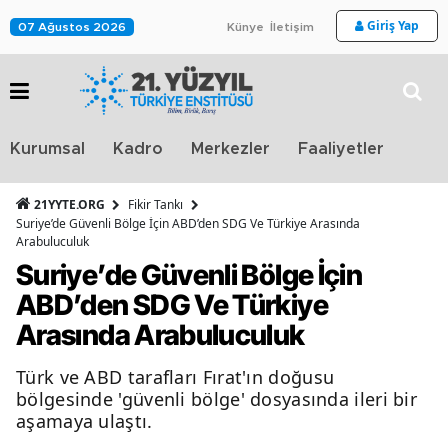
Giriş Yap
07 Ağustos 2026
Künye
İletişim
Stra
Kurumsal
Kadro
Merkezler
Faaliyetler
TV
21YYTE.ORG
Fikir Tankı
Suriye’de Güvenli Bölge İçin ABD’den SDG Ve Türkiye Arasında
Arabuluculuk
Suriye’de Güvenli Bölge İçin
ABD’den SDG Ve Türkiye
Arasında Arabuluculuk
Türk ve ABD tarafları Fırat'ın doğusu
bölgesinde 'güvenli bölge' dosyasında ileri bir
aşamaya ulaştı.