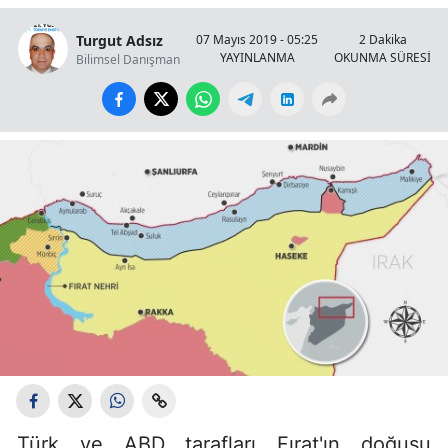
Turgut Adsız
07 Mayıs 2019 - 05:25
2 Dakika
YAYINLANMA
OKUNMA SÜRESİ
Bilimsel Danışman
Türk ve ABD tarafları Fırat'ın doğusu