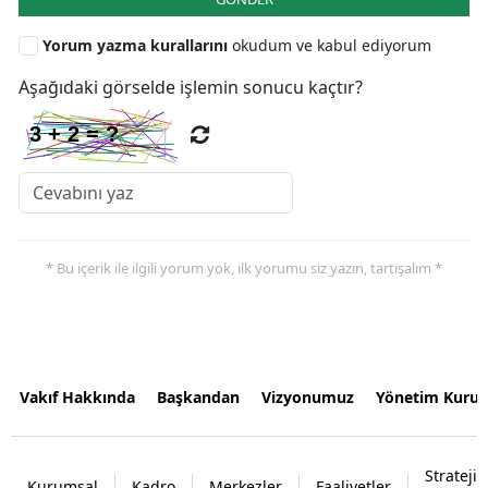
Yorum yazma kurallarını
okudum ve kabul ediyorum
Aşağıdaki görselde işlemin sonucu kaçtır?
* Bu içerik ile ilgili yorum yok, ilk yorumu siz yazın, tartışalım *
Vakıf Hakkında
Başkandan
Vizyonumuz
Yönetim Kurul
Strateji
Kurumsal
Kadro
Merkezler
Faaliyetler