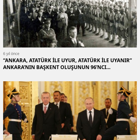
6 yıl önce
“ANKARA, ATATÜRK İLE UYUR, ATATÜRK İLE UYANIR”
ANKARA’NIN BAŞKENT OLUŞUNUN 96’NCI
YILDÖNÜMÜ; 13 EKİM 1923.