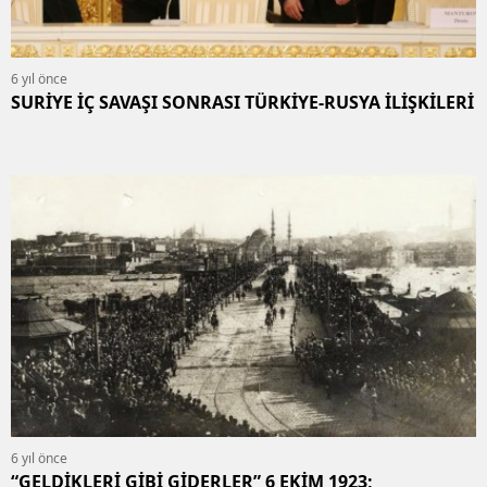
6 yıl önce
SURİYE İÇ SAVAŞI SONRASI TÜRKİYE-RUSYA İLİŞKİLERİ
6 yıl önce
“GELDİKLERİ GİBİ GİDERLER” 6 EKİM 1923;