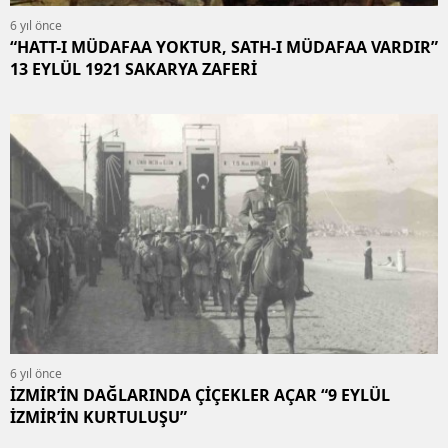
6 yıl önce
“HATT-I MÜDAFAA YOKTUR, SATH-I MÜDAFAA VARDIR”
13 EYLÜL 1921 SAKARYA ZAFERİ
6 yıl önce
İZMİR’İN DAĞLARINDA ÇİÇEKLER AÇAR “9 EYLÜL
İZMİR’İN KURTULUŞU”