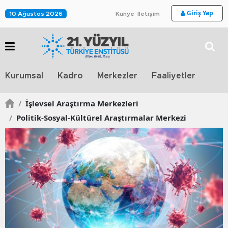
Giriş Yap
10 Ağustos 2026
Künye
İletişim
Stra
Kurumsal
Kadro
Merkezler
Faaliyetler
TV
/
İşlevsel Araştırma Merkezleri
/
Politik-Sosyal-Kültürel Araştırmalar Merkezi