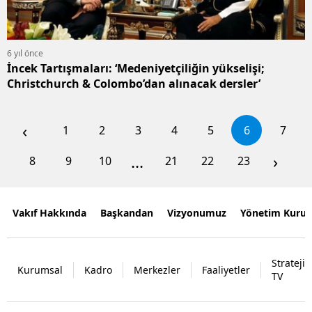
6 yıl önce
İncek Tartışmaları: ‘Medeniyetçiliğin yükselişi;
Christchurch & Colombo’dan alınacak dersler’
‹
1
2
3
4
5
6
7
...
›
8
9
10
21
22
23
Vakıf Hakkında
Başkandan
Vizyonumuz
Yönetim Kurul
Strateji
Kurumsal
Kadro
Merkezler
Faaliyetler
TV