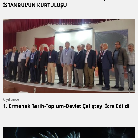
İSTANBUL’UN KURTULUŞU
6 yıl önce
1. Ermenek Tarih-Toplum-Devlet Çalıştayı İcra Edildi