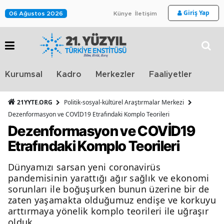
Giriş Yap
06 Ağustos 2026
Künye
İletişim
Stra
Kurumsal
Kadro
Merkezler
Faaliyetler
TV
21YYTE.ORG
Politik-sosyal-kültürel Araştırmalar Merkezi
Dezenformasyon ve COVİD19 Etrafındaki Komplo Teorileri
Dezenformasyon ve COVİD19
Etrafındaki Komplo Teorileri
Dünyamızı sarsan yeni coronavirüs
pandemisinin yarattığı ağır sağlık ve ekonomi
sorunları ile boğuşurken bunun üzerine bir de
zaten yaşamakta olduğumuz endişe ve korkuyu
arttırmaya yönelik komplo teorileri ile uğraşır
olduk.