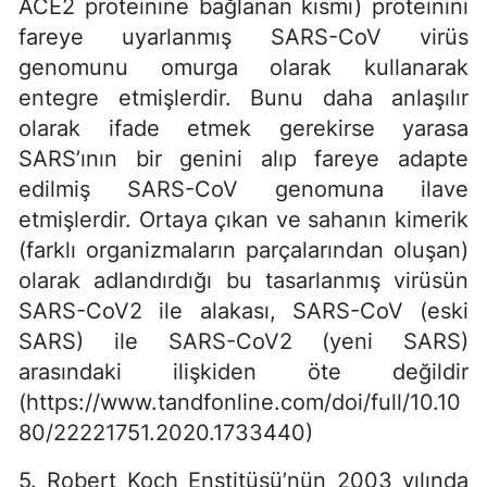
ACE2 proteinine bağlanan kısmı) proteinini
fareye uyarlanmış SARS-CoV virüs
genomunu omurga olarak kullanarak
entegre etmişlerdir. Bunu daha anlaşılır
olarak ifade etmek gerekirse yarasa
SARS’ının bir genini alıp fareye adapte
edilmiş SARS-CoV genomuna ilave
etmişlerdir. Ortaya çıkan ve sahanın kimerik
(farklı organizmaların parçalarından oluşan)
olarak adlandırdığı bu tasarlanmış virüsün
SARS-CoV2 ile alakası, SARS-CoV (eski
SARS) ile SARS-CoV2 (yeni SARS)
arasındaki ilişkiden öte değildir
(https://www.tandfonline.com/doi/full/10.10
80/22221751.2020.1733440)
5. Robert Koch Enstitüsü’nün 2003 yılında