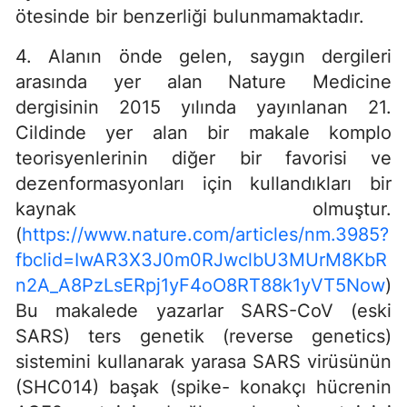
ötesinde bir benzerliği bulunmamaktadır.
4. Alanın önde gelen, saygın dergileri
arasında yer alan Nature Medicine
dergisinin 2015 yılında yayınlanan 21.
Cildinde yer alan bir makale komplo
teorisyenlerinin diğer bir favorisi ve
dezenformasyonları için kullandıkları bir
kaynak olmuştur.
(
https://www.nature.com/articles/nm.3985?
fbclid=IwAR3X3J0m0RJwclbU3MUrM8KbR
n2A_A8PzLsERpj1yF4oO8RT88k1yVT5Now
)
Bu makalede yazarlar SARS-CoV (eski
SARS) ters genetik (reverse genetics)
sistemini kullanarak yarasa SARS virüsünün
(SHC014) başak (spike- konakçı hücrenin