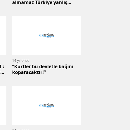
alınamaz Türkiye yanlış
yaptı”
14 yıl önce
 :
“Kürtler bu devletle bağını
r
koparacaktır!”