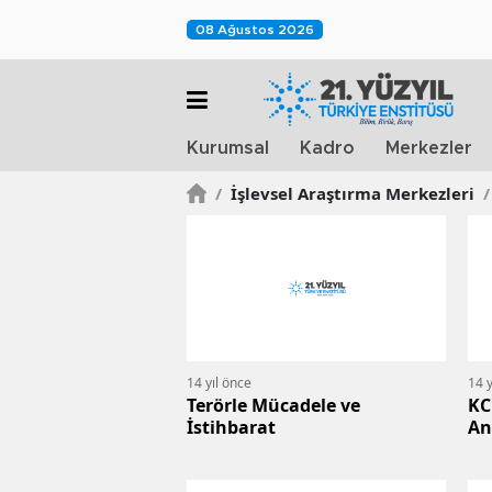
08 Ağustos 2026
Kurumsal
Kadro
Merkezler
/
İşlevsel Araştırma Merkezleri
/
14 yıl önce
14 y
Terörle Mücadele ve
KC
İstihbarat
An