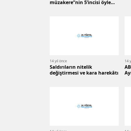
müzakere”nin 5’incisi öyle
mi?
14 yıl önce
14 y
Saldırıların nitelik
AB
değiştirmesi ve kara harekâtı
Ay
al