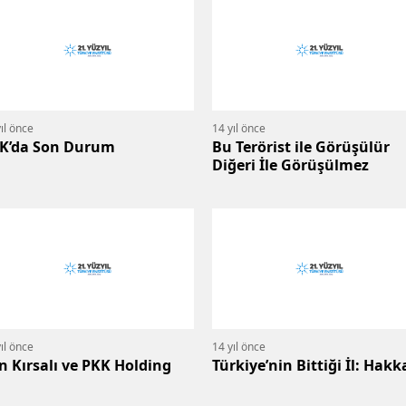
ıl önce
14 yıl önce
K’da Son Durum
Bu Terörist ile Görüşülür
Diğeri İle Görüşülmez
ıl önce
14 yıl önce
n Kırsalı ve PKK Holding
Türkiye’nin Bittiği İl: Hakk