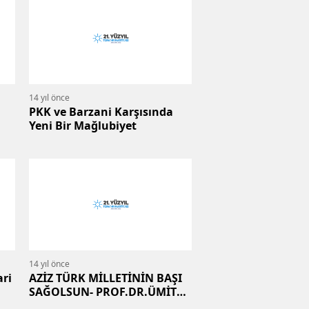
14 yıl önce
PKK ve Barzani Karşısında
Yeni Bir Mağlubiyet
14 yıl önce
ari
AZİZ TÜRK MİLLETİNİN BAŞI
SAĞOLSUN- PROF.DR.ÜMİT
ÖZDAĞ 21.Y.Y.T.E.BAŞKANI