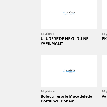
14 yıl önce
14 y
ULUDERE’DE NE OLDU NE
PK
YAPILMALI?
14 yıl önce
14 y
Bölücü Terörle Mücadelede
Va
Dördüncü Dönem