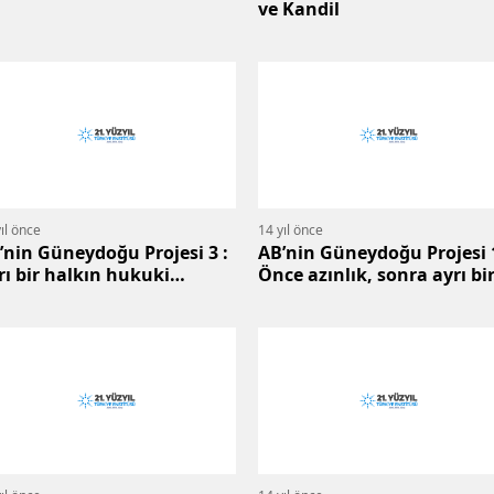
ve Kandil
ıl önce
14 yıl önce
’nin Güneydoğu Projesi 3 :
AB’nin Güneydoğu Projesi 1
rı bir halkın hukuki
Önce azınlık, sonra ayrı bi
tyapısı
ulus...