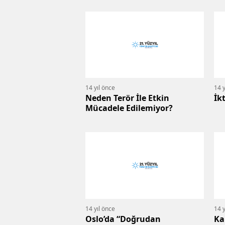
14 yıl önce
14 y
Neden Terör İle Etkin
İk
Mücadele Edilemiyor?
14 yıl önce
14 y
Oslo’da “Doğrudan
Ka