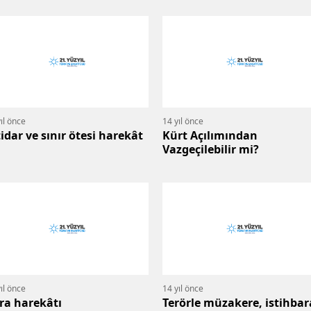
ıl önce
14 yıl önce
tidar ve sınır ötesi harekât
Kürt Açılımından
Vazgeçilebilir mi?
ıl önce
14 yıl önce
ra harekâtı
Terörle müzakere, istihbar