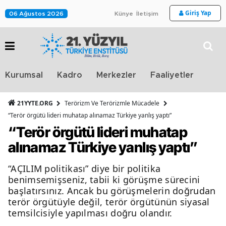
Giriş Yap
06 Ağustos 2026
Künye
İletişim
Stra
Kurumsal
Kadro
Merkezler
Faaliyetler
TV
21YYTE.ORG
Terörizm Ve Terörizmle Mücadele
“Terör örgütü lideri muhatap alınamaz Türkiye yanlış yaptı”
“Terör örgütü lideri muhatap
alınamaz Türkiye yanlış yaptı”
“AÇILIM politikası” diye bir politika
benimsemişseniz, tabii ki görüşme sürecini
başlatırsınız. Ancak bu görüşmelerin doğrudan
terör örgütüyle değil, terör örgütünün siyasal
temsilcisiyle yapılması doğru olandır.