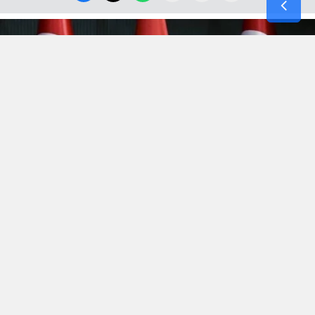
Hürmüz’de kopan
“Efsanevi Öfke(Epic Fury)”
fırtınası,
bölgenin yüksek gerilimli atmosferini terk etmek bilmeyince
Irak’la 3 yıl önce şiddetli imtizaçsızlık nedeniyle mahkemede
biten boşanma bu aybaşında yeni bir anlaşmayla sonuçlandı.