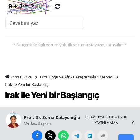
* Bu içerik ile ilgili yorum yok, ilk yorumu siz yazın, tartışalım *
21YYTE.ORG
Orta Doğu Ve Afrika Araştırmaları Merkezi
Irak ile Yeni bir Başlangıç
Irak ile Yeni bir Başlangıç
Prof. Dr. Sema Kalaycıoğlu
05 Ağustos 2026 - 16:08
YAYINLANMA
OKU
Merkez Başkanı