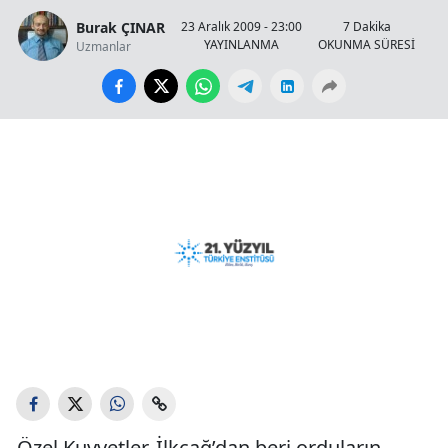
Burak ÇINAR
23 Aralık 2009 - 23:00
7 Dakika
YAYINLANMA
OKUNMA SÜRESİ
Uzmanlar
Özel Kuvvetler, İlkçağ’dan beri orduların