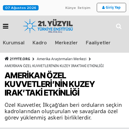
Giriş Yap
07 Ağustos 2026
Künye
İletişim
Stra
Kurumsal
Kadro
Merkezler
Faaliyetler
TV
21YYTE.ORG
Amerika Araştırmaları Merkezi
AMERİKAN ÖZEL KUVVETLERİ’NİN KUZEY IRAK’TAKİ ETKİNLİĞİ
AMERİKAN ÖZEL
KUVVETLERİ’NİN KUZEY
IRAK’TAKİ ETKİNLİĞİ
Özel Kuvvetler, İlkçağ’dan beri orduların seçkin
kadrolarından oluşturulan ve savaşlarda özel
görev yüklenmiş askeri birliklerdir.