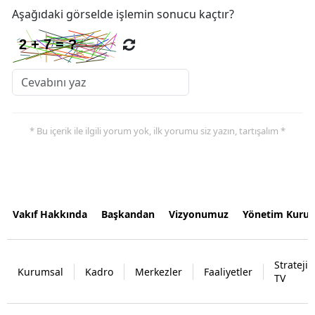
Aşağıdaki görselde işlemin sonucu kaçtır?
* Bu içerik ile ilgili yorum yok, ilk yorumu siz yazın, tartışalım *
Vakıf Hakkında
Başkandan
Vizyonumuz
Yönetim Kurul
Strateji
Kurumsal
Kadro
Merkezler
Faaliyetler
TV