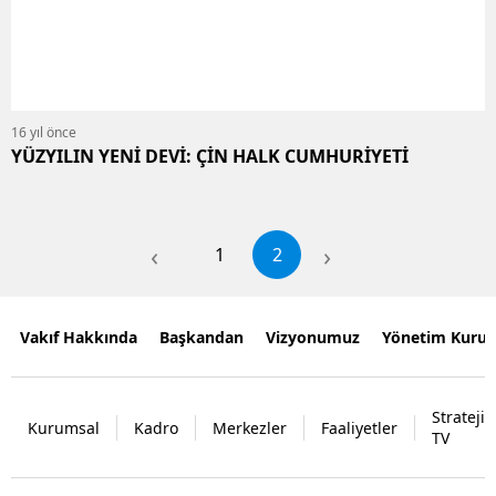
16 yıl önce
YÜZYILIN YENİ DEVİ: ÇİN HALK CUMHURİYETİ
‹
›
1
2
Vakıf Hakkında
Başkandan
Vizyonumuz
Yönetim Kurul
Strateji
Kurumsal
Kadro
Merkezler
Faaliyetler
TV