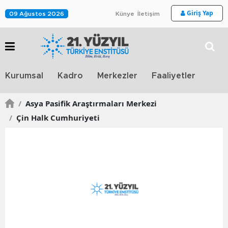
Giriş Yap
09 Ağustos 2026
Künye
İletişim
Stra
Kurumsal
Kadro
Merkezler
Faaliyetler
TV
/
Asya Pasifik Araştırmaları Merkezi
/
Çin Halk Cumhuriyeti