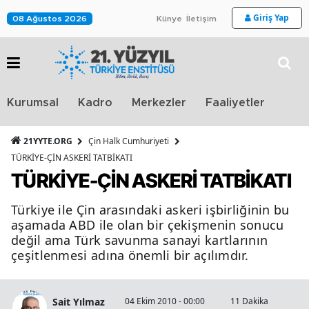
Giriş Yap
08 Ağustos 2026
Künye
İletişim
Stra
Kurumsal
Kadro
Merkezler
Faaliyetler
TV
21YYTE.ORG
Çin Halk Cumhuriyeti
TÜRKİYE-ÇİN ASKERİ TATBİKATI
TÜRKİYE-ÇİN ASKERİ TATBİKATI
Türkiye ile Çin arasındaki askeri işbirliğinin bu
aşamada ABD ile olan bir çekişmenin sonucu
değil ama Türk savunma sanayi kartlarının
çeşitlenmesi adına önemli bir açılımdır.
Sait Yılmaz
04 Ekim 2010 - 00:00
11 Dakika