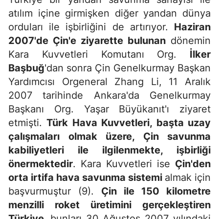
atılım içine girmişken diğer yandan dünya
orduları ile işbirliğini de artırıyor.
Haziran
2007'de Çin'e ziyarette bulunan
dönemin
Kara Kuvvetleri Komutanı Org.
İlker
Başbuğ
'dan sonra Çin Genelkurmay Başkan
Yardımcısı Orgeneral Zhang Li, 11 Aralık
2007 tarihinde Ankara'da Genelkurmay
Başkanı Org. Yaşar Büyükanıt'ı ziyaret
etmişti.
Türk Hava Kuvvetleri, başta uzay
çalışmaları olmak üzere, Çin savunma
kabiliyetleri ile ilgilenmekte, işbirliği
önermektedir
. Kara Kuvvetleri ise
Çin'den
orta irtifa hava savunma sistemi
almak için
başvurmuştur (9).
Çin ile 150 kilometre
menzilli roket üretimini gerçekleştiren
Türkiye,
bunları 30 Ağustos 2007 yılındaki