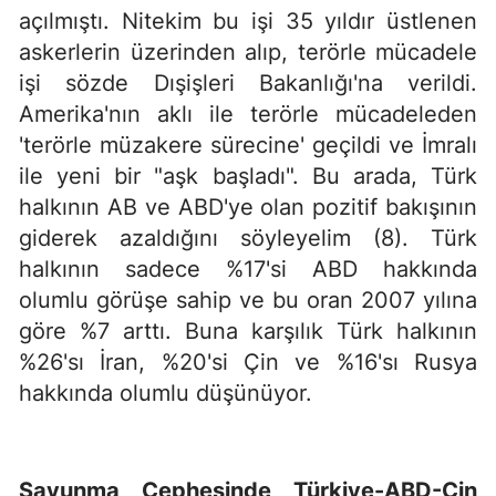
açılmıştı. Nitekim bu işi 35 yıldır üstlenen
askerlerin üzerinden alıp, terörle mücadele
işi sözde Dışişleri Bakanlığı'na verildi.
Amerika'nın aklı ile terörle mücadeleden
'terörle müzakere sürecine' geçildi ve İmralı
ile yeni bir "aşk başladı". Bu arada, Türk
halkının AB ve ABD'ye olan pozitif bakışının
giderek azaldığını söyleyelim (8). Türk
halkının sadece %17'si ABD hakkında
olumlu görüşe sahip ve bu oran 2007 yılına
göre %7 arttı. Buna karşılık Türk halkının
%26'sı İran, %20'si Çin ve %16'sı Rusya
hakkında olumlu düşünüyor.
Savunma Cephesinde Türkiye-ABD-Çin