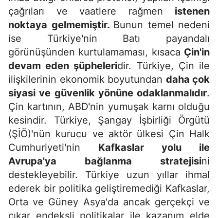
çağrıları ve vaatlere rağmen
istenen
noktaya gelmemiştir.
Bunun temel nedeni
ise Türkiye'nin Batı payandalı
görünüşünden kurtulamaması, kısaca
Çin'in
devam eden şüpheleri
dir. Türkiye, Çin ile
ilişkilerinin ekonomik boyutundan
daha çok
siyasi ve güvenlik yönüne odaklanmalıdır
.
Çin kartının, ABD'nin yumuşak karnı olduğu
kesindir. Türkiye, Şangay İşbirliği Örgütü
(ŞİÖ)'nün kurucu ve aktör ülkesi Çin Halk
Cumhuriyeti'nin
Kafkaslar yolu ile
Avrupa'ya bağlanma stratejisi
ni
destekleyebilir. Türkiye uzun yıllar ihmal
ederek bir politika geliştiremediği Kafkaslar,
Orta ve Güney Asya'da ancak gerçekçi ve
çıkar endeksli politikalar ile kazanım elde