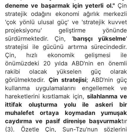
deneme ve başarmak için yeterli ol."
Çin
stratejik odağını ekonomi ağırlık merkezli
'çok yönlü ulusal güç' ve 'stratejik kuvvet
projeksiyonu' geliştirme yönünde
sürdürmektedir. Çin, '
barışçı yükselme
'
stratejisi ile gücünü artırma sürecindedir.
Çin, hızlı ekonomik gelişmesi ile
önümüzdeki 20 yılda ABD'nin en önemli
rakibi olacak yükselen güç olarak
görülmektedir.
Çin stratejisi
; ABD'nin güç
kullanma uygulamalarını engellemek ve
hareketlerini kısıtlamak için,
silahlanma ve
ittifak oluşturma yolu ile askeri bir
muhalefet ortaya koymadan yumuşak
caydırma ve pasif direnişe başvurmak
tır
(3). Özetle Çin, Sun-Tzu'nun sözlerini