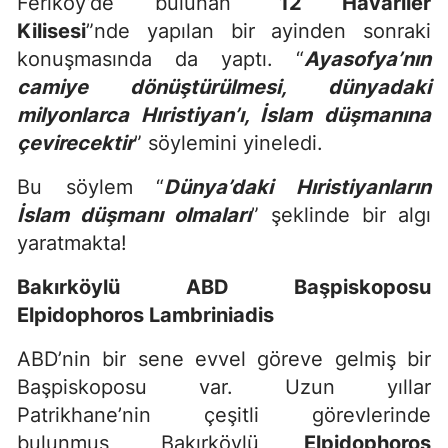
Feriköy’de bulunan “
12 Havariler
Kilisesi
”nde yapılan bir ayinden sonraki
konuşmasında da yaptı. “
Ayasofya’nın
camiye dönüştürülmesi, dünyadaki
milyonlarca Hıristiyan’ı, İslam düşmanına
çevirecektir
” söylemini yineledi.
Bu söylem “
Dünya’daki Hıristiyanların
İslam düşmanı olmaları
” şeklinde bir algı
yaratmakta!
Bakırköylü ABD Başpiskoposu
Elpidophoros Lambriniadis
ABD’nin bir sene evvel göreve gelmiş bir
Başpiskoposu var. Uzun yıllar
Patrikhane’nin çeşitli görevlerinde
bulunmuş, Bakırköylü
Elpidophoros