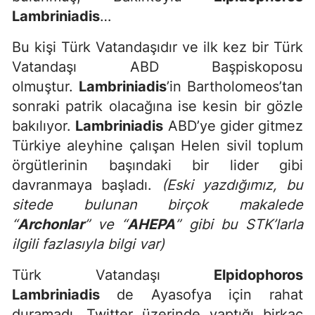
Lambriniadis
…
Bu kişi Türk Vatandaşıdır ve ilk kez bir Türk
Vatandaşı ABD Başpiskoposu
olmuştur.
Lambriniadis
’in Bartholomeos’tan
sonraki patrik olacağına ise kesin bir gözle
bakılıyor.
Lambriniadis
ABD’ye gider gitmez
Türkiye aleyhine çalışan Helen sivil toplum
örgütlerinin başındaki bir lider gibi
davranmaya başladı.
(Eski yazdığımız, bu
sitede bulunan birçok makalede
“
Archonlar
” ve “
AHEPA
” gibi bu STK’larla
ilgili fazlasıyla bilgi var)
Türk Vatandaşı
Elpidophoros
Lambriniadis
de Ayasofya için rahat
duramadı. Twitter üzerinde yaptığı birkaç