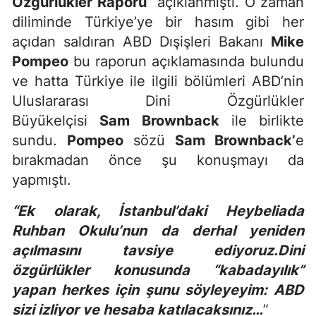
Özgürlükler Raporu
” açıklanmıştı. O zaman
diliminde Türkiye’ye bir hasım gibi her
açıdan saldıran ABD Dışişleri Bakanı
Mike
Pompeo
bu raporun açıklamasında bulundu
ve hatta Türkiye ile ilgili bölümleri ABD’nin
Uluslararası Dini Özgürlükler
Büyükelçisi
Sam Brownback
ile birlikte
sundu.
Pompeo
sözü
Sam Brownback’
e
bırakmadan önce şu konuşmayı da
yapmıştı.
“Ek olarak, İstanbul’daki Heybeliada
Ruhban Okulu’nun da derhal yeniden
açılmasını tavsiye ediyoruz.Dini
özgürlükler konusunda “kabadayılık”
yapan herkes için şunu söyleyeyim: ABD
sizi izliyor ve hesaba katılacaksınız…
”