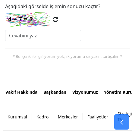
Aşağıdaki görselde işlemin sonucu kaçtır?
* Bu içerik ile ilgili yorum yok, ilk yorumu siz yazın, tartışalım *
Vakıf Hakkında
Başkandan
Vizyonumuz
Yönetim Kurul
Strateji
Kurumsal
Kadro
Merkezler
Faaliyetler
TV