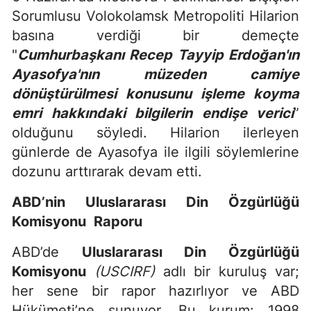
Sorumlusu Volokolamsk Metropoliti Hilarion
basına verdiği bir demeçte
"
Cumhurbaşkanı Recep Tayyip Erdoğan'ın
Ayasofya'nın müzeden camiye
dönüştürülmesi konusunu işleme koyma
emri hakkındaki bilgilerin endişe verici
”
olduğunu söyledi. Hilarion ilerleyen
günlerde de Ayasofya ile ilgili söylemlerine
dozunu arttırarak devam etti.
ABD’nin Uluslararası Din Özgürlüğü
Komisyonu
Raporu
ABD’de
Uluslararası Din Özgürlüğü
Komisyonu
(USCIRF)
adlı bir kuruluş var;
her sene bir rapor hazırlıyor ve ABD
Hükümeti’ne sunuyor. Bu kurum: 1998