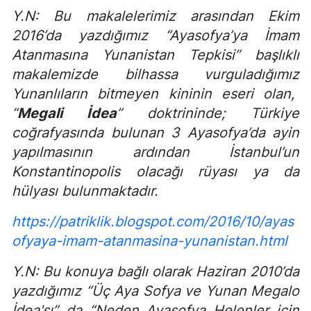
Y.N: Bu makalelerimiz arasından Ekim
2016’da yazdığımız “Ayasofya’ya İmam
Atanmasına Yunanistan Tepkisi” başlıklı
makalemizde bilhassa vurguladığımız
Yunanlıların bitmeyen kininin eseri olan,
“
Megali İdea
” doktrininde; Türkiye
coğrafyasında bulunan 3 Ayasofya’da ayin
yapılmasının ardından İstanbul’un
Konstantinopolis olacağı rüyası ya da
hülyası bulunmaktadır.
https://patriklik.blogspot.com/2016/10/ayas
ofyaya-imam-atanmasina-yunanistan.html
Y.N: Bu konuya bağlı olarak Haziran 2010’da
yazdığımız “Üç Aya Sofya ve Yunan Megalo
İdea'sı” da “Neden Ayasofya Helenler için