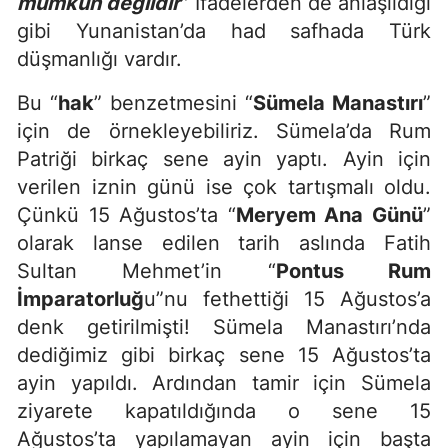
mümkün değildir
" İfadelerden de anlaşıldığı
gibi Yunanistan’da had safhada Türk
düşmanlığı vardır.
Bu “
hak
” benzetmesini “
Sümela Manastırı
”
için de örnekleyebiliriz. Sümela’da Rum
Patriği birkaç sene ayin yaptı. Ayin için
verilen iznin günü ise çok tartışmalı oldu.
Çünkü 15 Ağustos’ta “
Meryem Ana Günü
”
olarak lanse edilen tarih aslında Fatih
Sultan Mehmet’in “
Pontus Rum
İmparatorluğ
u”nu fethettiği 15 Ağustos’a
denk getirilmişti! Sümela Manastırı’nda
dediğimiz gibi birkaç sene 15 Ağustos’ta
ayin yapıldı. Ardından tamir için Sümela
ziyarete kapatıldığında o sene 15
Ağustos’ta yapılamayan ayin için başta