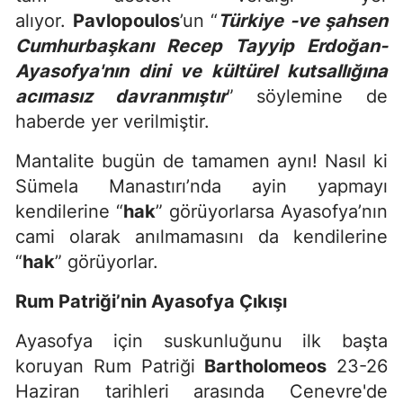
alıyor.
Pavlopoulos
’un “
Türkiye -ve şahsen
Cumhurbaşkanı Recep Tayyip Erdoğan-
Ayasofya'nın dini ve kültürel kutsallığına
acımasız davranmıştır
” söylemine de
haberde yer verilmiştir.
Mantalite bugün de tamamen aynı! Nasıl ki
Sümela Manastırı’nda ayin yapmayı
kendilerine “
hak
” görüyorlarsa Ayasofya’nın
cami olarak anılmamasını da kendilerine
“
hak
” görüyorlar.
Rum Patriği’nin Ayasofya Çıkışı
Ayasofya için suskunluğunu ilk başta
koruyan Rum Patriği
Bartholomeos
23-26
Haziran tarihleri arasında Cenevre'de