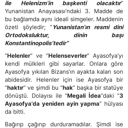
ile Helenizm’in başkenti olacaktır
”
Yunanistan Anayasası’ndaki 3. Madde de
bu bağlamda aynı ideali simgeler. Maddenin
özeti şöyledir; “
Yunanistan’ın resmi dini
Ortodoksluktur, dinin başı
Konstantinopolis’tedir”
“
Helenler
” ve “
Helenseverler
” Ayasofya’yı
kendi mülkleri gibi sayarlar. Onlara göre
Ayasofya yıkılan Bizans’ın ayakta kalan son
abidesidir. Helenler için ise Ayasofya bir
“
haktır
” ve şimdi bu “
hak
” başka bir statüye
dönüştü. Dolayısı ile “
Megali İdea
”daki “
3
Ayasofya’da yeniden ayin yapma
” hülyası
da bitti.
Bağırıp çağırıp durduramadılar. Şimdi ise