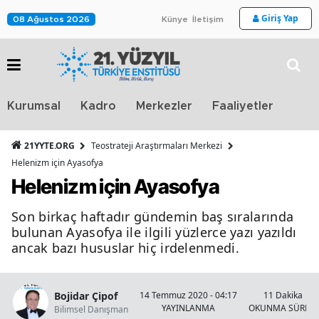
Giriş Yap
08 Ağustos 2026
Künye
İletişim
Stra
Kurumsal
Kadro
Merkezler
Faaliyetler
TV
21YYTE.ORG
Teostrateji Araştırmaları Merkezi
Helenizm için Ayasofya
Helenizm için Ayasofya
Son birkaç haftadır gündemin baş sıralarında
bulunan Ayasofya ile ilgili yüzlerce yazı yazıldı
ancak bazı hususlar hiç irdelenmedi.
Bojidar Çipof
14 Temmuz 2020 - 04:17
11 Dakika
YAYINLANMA
OKUNMA SÜRESİ
Bilimsel Danışman