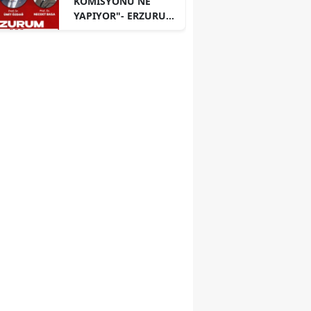
KOMİSYONU NE
YAPIYOR"- ERZURUM
PANELİ