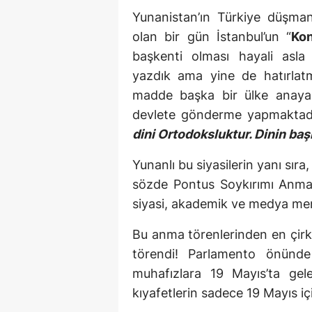
Yunanistan’ın Türkiye düşman
olan bir gün İstanbul’un “
Kon
başkenti olması hayali asla
yazdık ama yine de hatırlat
madde başka bir ülke anayas
devlete gönderme yapmaktadır
dini Ortodoksluktur. Dinin baş
Yunanlı bu siyasilerin yanı sır
sözde Pontus Soykırımı Anma 
siyasi, akademik ve medya mens
Bu anma törenlerinden en çir
törendi! Parlamento önünde
muhafızlara 19 Mayıs’ta gele
kıyafetlerin sadece 19 Mayıs için