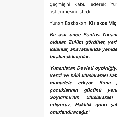
geçmişini kabul ederek Yuna
üstlenmesini istedi.
Yunan Başbakanı
Kiriakos Miç
Bir asır önce Pontus Yunanl
oldular. Zulüm gördüler, yerl
kalanlar, anavatanında yenide
bırakarak kaçtılar.
Yunanistan Devleti oybirliği
verdi ve hâlâ uluslararası ka
mücadele ediyor. Buna pa
çocuklarının gücünü yen
Soykırımı’nın uluslarar
ediyoruz.
Haklılık günü ş
onurlandıracağız”