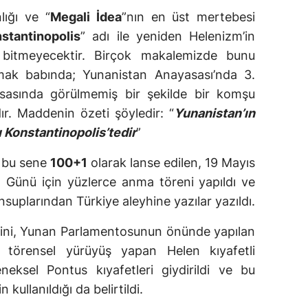
lığı ve “
Megali İdea
”nın en üst mertebesi
stantinopolis
” adı ile yeniden Helenizm’in
 bitmeyecektir. Birçok makalemizde bunu
mak babında; Yunanistan Anayasası’nda 3.
asında görülmemiş bir şekilde bir komşu
. Maddenin özeti şöyledir: “
Yunanistan’ın
ı Konstantinopolis’tedir
”
a, bu sene
100+1
olarak lanse edilen, 19 Mayıs
Günü için yüzlerce anma töreni yapıldı ve
uplarından Türkiye aleyhine yazılar yazıldı.
kini, Yunan Parlamentosunun önünde yapılan
 törensel yürüyüş yapan Helen kıyafetli
neksel Pontus kıyafetleri giydirildi ve bu
 kullanıldığı da belirtildi.