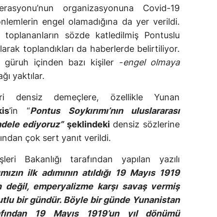
derasyonu’nun organizasyonuna Covid-19
ı önlemlerin engel olamadığına da yer verildi.
oplananların sözde katledilmiş Pontuslu
larak toplandıkları da haberlerde belirtiliyor.
güruh içinden bazı kişiler -
engel olmaya
ğı yaktılar.
leri densiz demeçlere, özellikle Yunan
kis
’in “
Pontus Soykırımı’nın uluslararası
adele ediyoruz”
şeklindeki
densiz sözlerine
fından çok sert yanıt verildi.
şleri Bakanlığı tarafından yapılan yazılı
mızın ilk adımının atıldığı 19 Mayıs 1919
çin değil, emperyalizme karşı savaş vermiş
utlu bir gündür. Böyle bir günde Yunanistan
afından 19 Mayıs 1919’un yıl dönümü