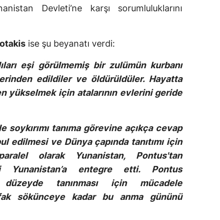
nistan Devleti’ne karşı sorumluluklarını
otakis
ise şu beyanatı verdi:
ıları eşi görülmemiş bir zulümün kurbanı
erinden edildiler ve öldürüldüler. Hayatta
n yükselmek için atalarının evlerini geride
yle soykırımı tanıma görevine açıkça cevap
bul edilmesi ve Dünya çapında tanıtımı için
ralel olarak Yunanistan, Pontus'tan
i Yunanistan’a entegre etti. Pontus
ası düzeyde tanınması için mücadele
afak sökünceye kadar bu anma gününü