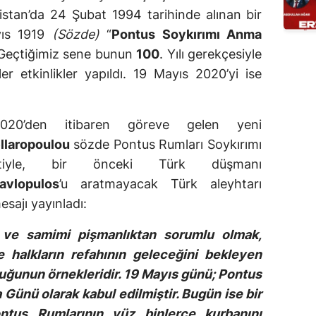
stan’da 24 Şubat 1994 tarihinde alınan bir
yıs 1919
(Sözde)
“
Pontus Soykırımı Anma
. Geçtiğimiz sene bunun
100
. Yılı gerekçesiyle
ler etkinlikler yapıldı. 19 Mayıs 2020’yi ise
020’den itibaren göreve gelen yeni
ellaropoulou
sözde Pontus Rumları Soykırımı
iyle, bir önceki Türk düşmanı
avlopulos
’u aratmayacak Türk aleyhtarı
esajı yayınladı:
 ve samimi pişmanlıktan sorumlu olmak,
e halkların refahının geleceğini bekleyen
luğunun örnekleridir. 19 Mayıs günü; Pontus
 Günü olarak kabul edilmiştir. Bugün ise bir
ntus Rumlarının yüz binlerce kurbanını