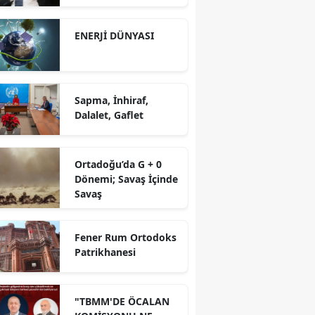
yürütüyoruz?!
ENERJİ DÜNYASI
Sapma, İnhiraf,
Dalalet, Gaflet
Ortadoğu’da G + 0
Dönemi; Savaş İçinde
Savaş
Fener Rum Ortodoks
Patrikhanesi
"TBMM'DE ÖCALAN