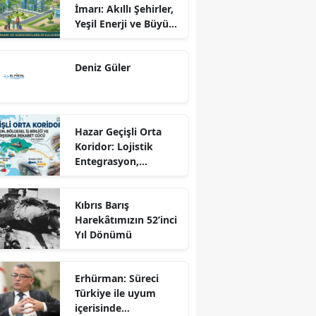
İmarı: Akıllı Şehirler,
Yeşil Enerji ve Büyük
Dönüş Programı
Ekseninde
Deniz Güler
Sürdürülebilir
Kalkınma
Hazar Geçişli Orta
Koridor: Lojistik
Entegrasyon,
Bölgesel İş Birliği ve
Kuzey Koridoru
Kıbrıs Barış
Karşısında Rekabet
Harekâtımızın 52’inci
Gücü
Yıl Dönümü
Erhürman: Süreci
Türkiye ile uyum
içerisinde