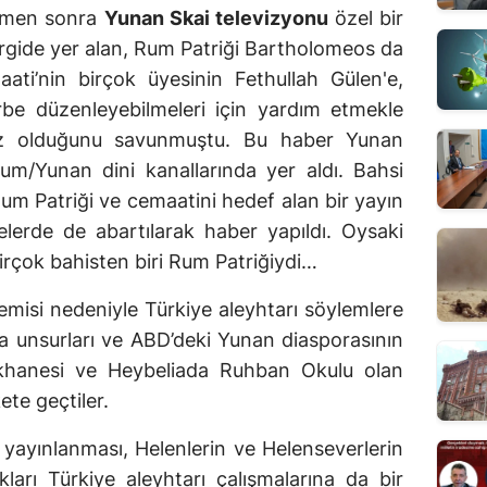
hemen sonra
Yunan Skai televizyonu
özel bir
gide yer alan, Rum Patriği Bartholomeos da
ti’nin birçok üyesinin Fethullah Gülen'e,
be düzenleyebilmeleri için yardım etmekle
ez olduğunu savunmuştu. Bu haber Yunan
um/Yunan dini kanallarında yer aldı. Bahsi
um Patriği ve cemaatini hedef alan bir yayın
telerde de abartılarak haber yapıldı. Oysaki
birçok bahisten biri Rum Patriğiydi…
misi nedeniyle Türkiye aleyhtarı söylemlere
 unsurları ve ABD’deki Yunan diasporasının
rikhanesi ve Heybeliada Ruhban Okulu olan
te geçtiler.
 yayınlanması, Helenlerin ve Helenseverlerin
kları Türkiye aleyhtarı çalışmalarına da bir