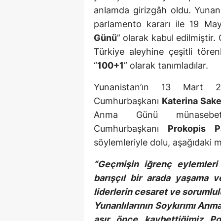
anlamda girizgâh oldu. Yunani
parlamento kararı ile 19 Ma
Günü
” olarak kabul edilmiştir
Türkiye aleyhine çeşitli tören
“
100+1
” olarak tanımladılar.
Yunanistan’ın 13 Mart 2
Cumhurbaşkanı
Katerina Sak
Anma Günü münasebet
Cumhurbaşkanı
Prokopis P
söylemleriyle dolu, aşağıdaki m
“Geçmişin iğrenç eylemleri
barışçıl bir arada yaşama v
liderlerin cesaret ve sorumlu
Yunanlılarının Soykırımı Anma
asır önce kaybettiğimiz Po