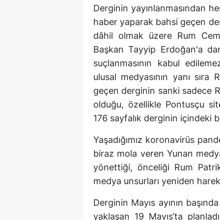
Derginin yayınlanmasından 
haber yaparak bahsi geçen der
dâhil olmak üzere Rum Cemaa
Başkan Tayyip Erdoğan'a dar
suçlanmasının kabul edilem
ulusal medyasının yanı sıra R
geçen derginin sanki sadece R
olduğu, özellikle Pontusçu si
176 sayfalık derginin içindeki 
Yaşadığımız koronavirüs pande
biraz mola veren Yunan medya
yönettiği, önceliği Rum Pat
medya unsurları yeniden hareke
Derginin Mayıs ayının başında
yaklaşan 19 Mayıs’ta planladı