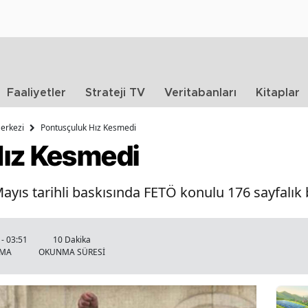
Faaliyetler
Strateji TV
Veritabanları
Kitaplar
Merkezi
Pontusçuluk Hız Kesmedi
Hız Kesmedi
yıs tarihli baskısında FETÖ konulu 176 sayfalık bi
- 03:51
10 Dakika
NMA
OKUNMA SÜRESİ