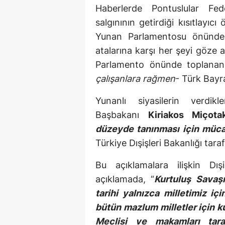
Haberlerde Pontuslular Fe
salgınının getirdiği kısıtlayıc
Yunan Parlamentosu önünde t
atalarına karşı her şeyi göze a
Parlamento önünde toplanan 
çalışanlara rağmen
- Türk Bayra
Yunanlı siyasilerin verdik
Başbakanı
Kiriakos Miçota
düzeyde tanınması için müc
Türkiye Dışişleri Bakanlığı tara
Bu açıklamalara ilişkin Dışi
açıklamada, “
Kurtuluş Savaşı
tarihi yalnızca milletimiz i
bütün mazlum milletler için k
Meclisi ve makamları tar